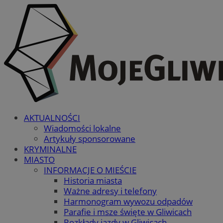
AKTUALNOŚCI
Wiadomości lokalne
Artykuły sponsorowane
KRYMINALNE
MIASTO
INFORMACJE O MIEŚCIE
Historia miasta
Ważne adresy i telefony
Harmonogram wywozu odpadów
Parafie i msze święte w Gliwicach
Rozkłady jazdy w Gliwicach