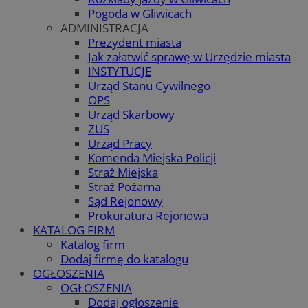
Pogoda w Gliwicach
ADMINISTRACJA
Prezydent miasta
Jak załatwić sprawę w Urzędzie miasta
INSTYTUCJE
Urząd Stanu Cywilnego
OPS
Urząd Skarbowy
ZUS
Urząd Pracy
Komenda Miejska Policji
Straż Miejska
Straż Pożarna
Sąd Rejonowy
Prokuratura Rejonowa
KATALOG FIRM
Katalog firm
Dodaj firmę do katalogu
OGŁOSZENIA
OGŁOSZENIA
Dodaj ogłoszenie