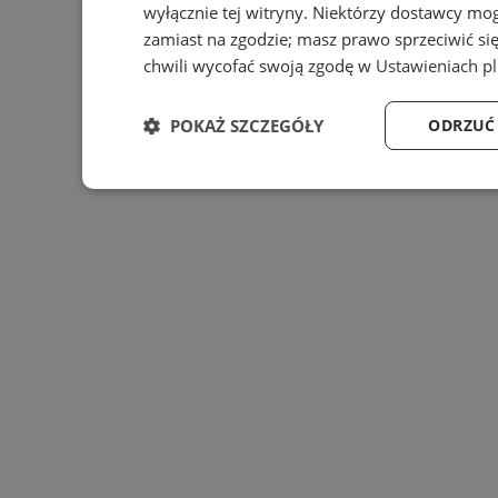
wyłącznie tej witryny. Niektórzy dostawcy mo
zamiast na zgodzie; masz prawo sprzeciwić s
chwili wycofać swoją zgodę w
Ustawieniach p
POKAŻ SZCZEGÓŁY
ODRZUĆ
Niezbędne
Wydajność
Targ
Niezbędne
Wydajność
Targeto
Niezbędne pliki cookie umożliwiają korzystanie z podstawo
zarządzanie kontem. Bez niezbędnych plików cookie nie mo
Provider
/
Ok
Nazwa
Domena
przech
SessID
mojegliwice.pl
1