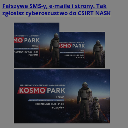
Fałszywe SMS-y, e-maile i strony. Tak
zgłosisz cyberoszustwo do CSIRT NASK