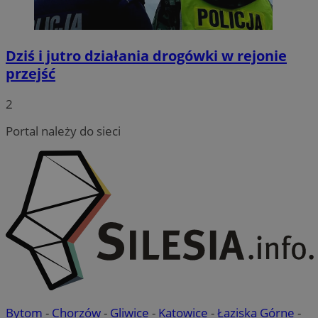
Dziś i jutro działania drogówki w rejonie
przejść
2
Portal należy do sieci
Bytom
-
Chorzów
-
Gliwice
-
Katowice
-
Łaziska Górne
-