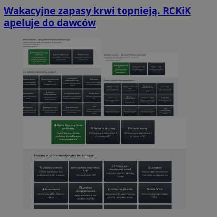
Wakacyjne zapasy krwi topnieją. RCKiK
apeluje do dawców