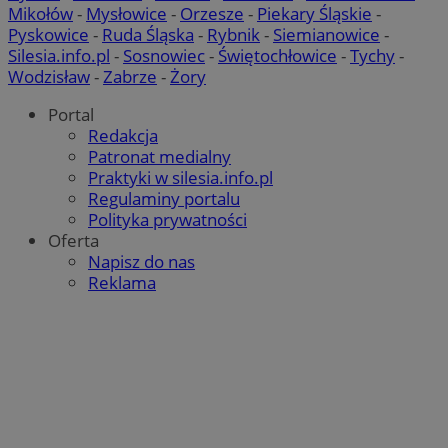
Mikołów
-
Mysłowice
-
Orzesze
-
Piekary Śląskie
-
Pyskowice
-
Ruda Śląska
-
Rybnik
-
Siemianowice
-
Silesia.info.pl
-
Sosnowiec
-
Świętochłowice
-
Tychy
-
Wodzisław
-
Zabrze
-
Żory
Portal
Redakcja
Patronat medialny
Praktyki w silesia.info.pl
Regulaminy portalu
Polityka prywatności
Oferta
Napisz do nas
Reklama