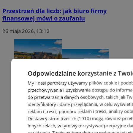
Przestrzeń dla liczb: jak biuro firmy
finansowej mówi o zaufaniu
26 maja 2026, 13:12
Odpowiedzialne korzystanie z Twoi
My i nasi partnerzy używamy plików cookie i podob
przechowywania i uzyskiwania dostępu do informac
do przetwarzania danych osobowych, takich jak Twó
identyfikatory i dane przeglądania, w celu wyświet
reklam i treści, pomiaru reklam i treści, analizy od
Dostawcy stron trzecich (1910)
mogą również przetw
innych celach, w tym wykorzystywać precyzyjne dan
urządzenia. Twoje wybory dotyczą wyłącznie tej wi