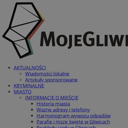
AKTUALNOŚCI
Wiadomości lokalne
Artykuły sponsorowane
KRYMINALNE
MIASTO
INFORMACJE O MIEŚCIE
Historia miasta
Ważne adresy i telefony
Harmonogram wywozu odpadów
Parafie i msze święte w Gliwicach
Rozkłady jazdy w Gliwicach