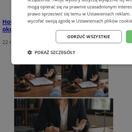
mogą opierać się na prawnie uzasadnionym interes
prawo sprzeciwić się temu w
Ustawieniach reklam
.
Hotel w górach a lokalizacja, czyli dlaczego
wycofać swoją zgodę w
Ustawieniach plików cooki
okolica liczy się tak samo jak sam obiekt
ODRZUĆ WSZYSTKIE
22 maja 2026, 16:03
POKAŻ SZCZEGÓŁY
Niezbędne
Wydajność
Targe
Niesklasyfikowane
Niezbędne
Wydajność
Targetowanie
Funkcj