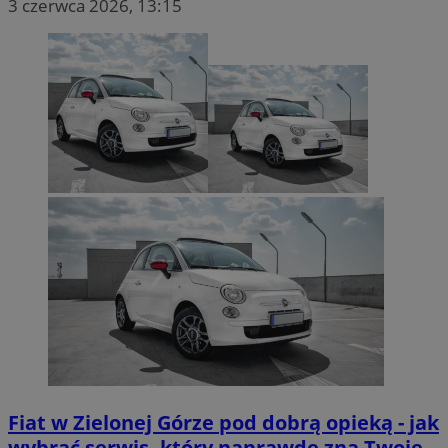
3 czerwca 2026, 13:15
Fiat w Zielonej Górze pod dobrą opieką - jak
wybrać serwis, który naprawdę zna Twoje