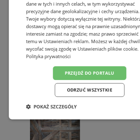
dane w tych i innych celach, w tym wykorzystywać
precyzyjne dane geolokalizacyjne i cechy urządzenia.
Twoje wybory dotyczą wyłącznie tej witryny. Niektór
dostawcy mogą opierać się na prawnie uzasadniony
interesie zamiast na zgodzie; masz prawo sprzeciwić 
Poradnia leczenia ran
temu w
Ustawieniach reklam
. Możesz w każdej chwil
przewlekłych - skuteczna terapia
wycofać swoją zgodę w
Ustawieniach plików cookie
.
trudno gojących się ran |
Polityka prywatności
Świętochłowice
PRZEJDŹ DO PORTALU
ODRZUĆ WSZYSTKIE
POKAŻ SZCZEGÓŁY
Niezbędne
Wydajność
Targetowa