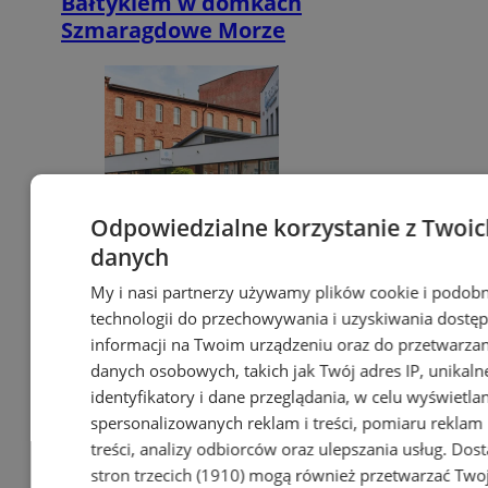
Bałtykiem w domkach
Szmaragdowe Morze
Odpowiedzialne korzystanie z Twoic
danych
My i nasi partnerzy używamy plików cookie i podob
technologii do przechowywania i uzyskiwania dostę
informacji na Twoim urządzeniu oraz do przetwarzan
danych osobowych, takich jak Twój adres IP, unikaln
identyfikatory i dane przeglądania, w celu wyświetla
spersonalizowanych reklam i treści, pomiaru reklam 
treści, analizy odbiorców oraz ulepszania usług.
Dost
stron trzecich (1910)
mogą również przetwarzać Two