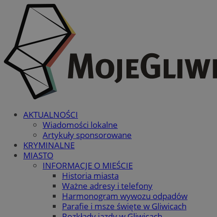
AKTUALNOŚCI
Wiadomości lokalne
Artykuły sponsorowane
KRYMINALNE
MIASTO
INFORMACJE O MIEŚCIE
Historia miasta
Ważne adresy i telefony
Harmonogram wywozu odpadów
Parafie i msze święte w Gliwicach
Rozkłady jazdy w Gliwicach