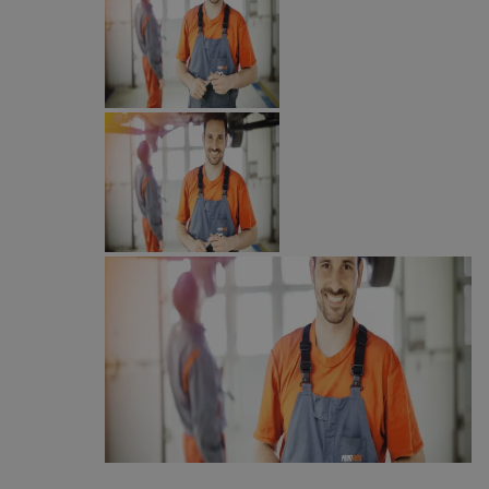
MvSessID
mojegliwice.pl
1 rok
msToken
.tiktok.com
1 tydzień 3 dni
Google Privacy Policy
VISITOR_PRIVACY_METADATA
5 miesięcy 4
YouTube
tygodnie
.youtube.com