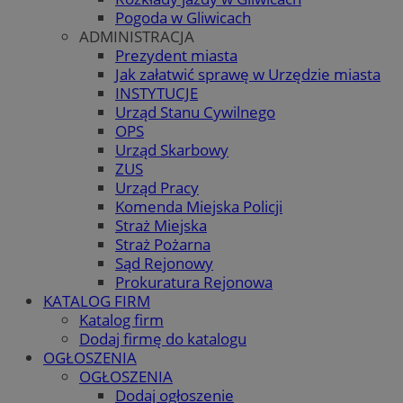
Pogoda w Gliwicach
ADMINISTRACJA
Prezydent miasta
Jak załatwić sprawę w Urzędzie miasta
INSTYTUCJE
Urząd Stanu Cywilnego
OPS
Urząd Skarbowy
ZUS
Urząd Pracy
Komenda Miejska Policji
Straż Miejska
Straż Pożarna
Sąd Rejonowy
Prokuratura Rejonowa
KATALOG FIRM
Katalog firm
Dodaj firmę do katalogu
OGŁOSZENIA
OGŁOSZENIA
Dodaj ogłoszenie