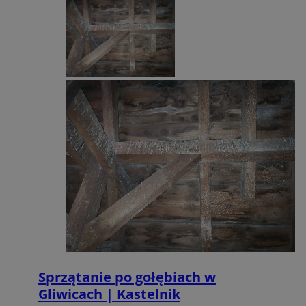
Google Privacy Policy
VISITOR_PRIVACY_METADATA
5 miesięcy 4
YouTube
tygodnie
.youtube.com
Sprzątanie po gołębiach w
Gliwicach | Kastelnik