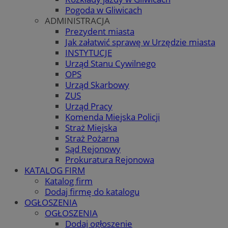
Pogoda w Gliwicach
ADMINISTRACJA
Prezydent miasta
Jak załatwić sprawę w Urzędzie miasta
INSTYTUCJE
Urząd Stanu Cywilnego
OPS
Urząd Skarbowy
ZUS
Urząd Pracy
Komenda Miejska Policji
Straż Miejska
Straż Pożarna
Sąd Rejonowy
Prokuratura Rejonowa
KATALOG FIRM
Katalog firm
Dodaj firmę do katalogu
OGŁOSZENIA
OGŁOSZENIA
Dodaj ogłoszenie