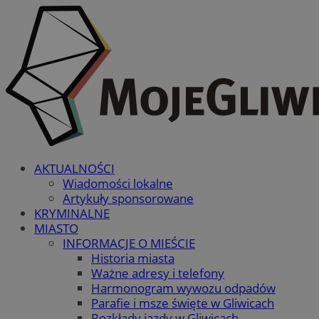
AKTUALNOŚCI
Wiadomości lokalne
Artykuły sponsorowane
KRYMINALNE
MIASTO
INFORMACJE O MIEŚCIE
Historia miasta
Ważne adresy i telefony
Harmonogram wywozu odpadów
Parafie i msze święte w Gliwicach
Rozkłady jazdy w Gliwicach