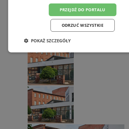
PRZEJDŹ DO PORTALU
Wakacyjny wypoczynek nad
Bałtykiem w domkach
ODRZUĆ WSZYSTKIE
Szmaragdowe Morze
POKAŻ SZCZEGÓŁY
Niezbędne
Wydajność
Targetowa
Funkcjonalność
Niesklasyfikowan
Niezbędne
Wydajność
Targetowanie
Funkcjonalno
Niesklasyfikowane