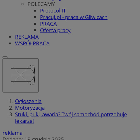
POLECAMY
Protocol IT
Pracuj.pl - praca w Gliwicach
PRACA
Oferta pracy
REKLAMA
WSPÓŁPRACA
Ogłoszenia
Motoryzacja
Stuki, puki, awaria? Twój samochód potrzebuje
lekarza!
reklama
Dodano:
19 grudnia 2025