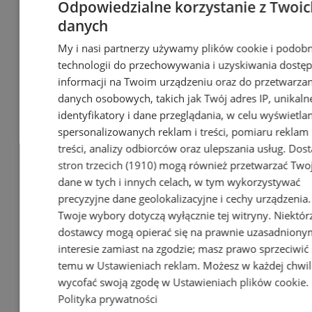
Odpowiedzialne korzystanie z Twoic
danych
My i nasi partnerzy używamy plików cookie i podob
technologii do przechowywania i uzyskiwania dostę
informacji na Twoim urządzeniu oraz do przetwarzan
danych osobowych, takich jak Twój adres IP, unikaln
identyfikatory i dane przeglądania, w celu wyświetla
spersonalizowanych reklam i treści, pomiaru reklam 
treści, analizy odbiorców oraz ulepszania usług.
Dost
stron trzecich (1910)
mogą również przetwarzać Two
dane w tych i innych celach, w tym wykorzystywać
precyzyjne dane geolokalizacyjne i cechy urządzenia.
Twoje wybory dotyczą wyłącznie tej witryny. Niektór
dostawcy mogą opierać się na prawnie uzasadniony
interesie zamiast na zgodzie; masz prawo sprzeciwić 
temu w
Ustawieniach reklam
. Możesz w każdej chwil
Sprzątanie po gołębiach w
wycofać swoją zgodę w
Ustawieniach plików cookie
.
Gliwicach | Kastelnik
Polityka prywatności