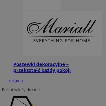
Google Privacy Policy
VISITOR_PRIVACY_METADATA
5 miesięcy 4
YouTube
tygodnie
.youtube.com
Poszewki dekoracyjne –
przekształć każdy pokój!
reklama
Portal należy do sieci