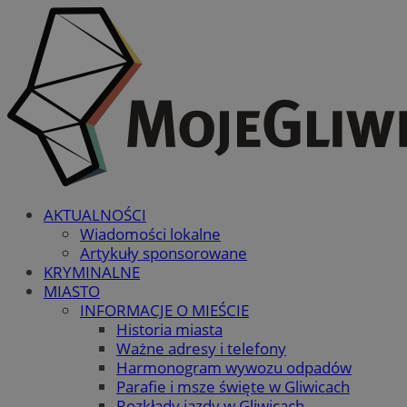
AKTUALNOŚCI
Wiadomości lokalne
Artykuły sponsorowane
KRYMINALNE
MIASTO
INFORMACJE O MIEŚCIE
Historia miasta
Ważne adresy i telefony
Harmonogram wywozu odpadów
Parafie i msze święte w Gliwicach
Rozkłady jazdy w Gliwicach