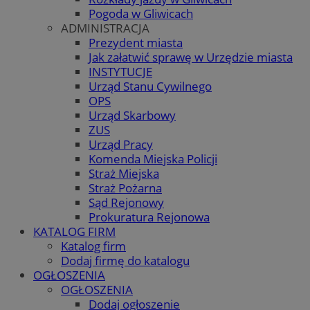
Pogoda w Gliwicach
ADMINISTRACJA
Prezydent miasta
Jak załatwić sprawę w Urzędzie miasta
INSTYTUCJE
Urząd Stanu Cywilnego
OPS
Urząd Skarbowy
ZUS
Urząd Pracy
Komenda Miejska Policji
Straż Miejska
Straż Pożarna
Sąd Rejonowy
Prokuratura Rejonowa
KATALOG FIRM
Katalog firm
Dodaj firmę do katalogu
OGŁOSZENIA
OGŁOSZENIA
Dodaj ogłoszenie