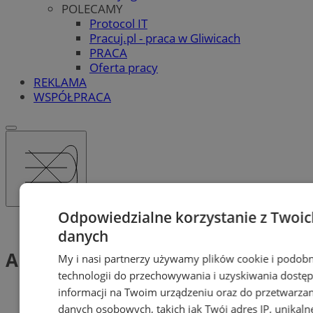
POLECAMY
Protocol IT
Pracuj.pl - praca w Gliwicach
PRACA
Oferta pracy
REKLAMA
WSPÓŁPRACA
Odpowiedzialne korzystanie z Twoic
Tag: Ankiety
danych
Ankiety (1)
My i nasi partnerzy używamy plików cookie i podob
technologii do przechowywania i uzyskiwania dostę
informacji na Twoim urządzeniu oraz do przetwarzan
danych osobowych, takich jak Twój adres IP, unikaln