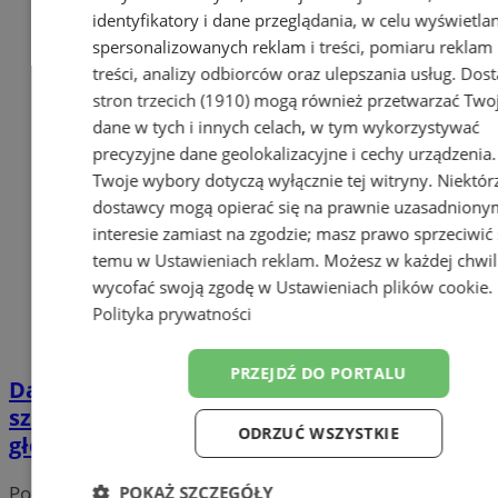
identyfikatory i dane przeglądania, w celu wyświetla
spersonalizowanych reklam i treści, pomiaru reklam 
treści, analizy odbiorców oraz ulepszania usług.
Dost
stron trzecich (1910)
mogą również przetwarzać Two
dane w tych i innych celach, w tym wykorzystywać
precyzyjne dane geolokalizacyjne i cechy urządzenia.
Twoje wybory dotyczą wyłącznie tej witryny. Niektór
dostawcy mogą opierać się na prawnie uzasadniony
interesie zamiast na zgodzie; masz prawo sprzeciwić 
temu w
Ustawieniach reklam
. Możesz w każdej chwil
wycofać swoją zgodę w
Ustawieniach plików cookie
.
Polityka prywatności
PRZEJDŹ DO PORTALU
Dawna Szkoła Muzyczna w Gliwicach ma
szansę zostać filmową lokacją roku! Trwa
ODRZUĆ WSZYSTKIE
głosowanie
Portal należy do sieci
POKAŻ SZCZEGÓŁY