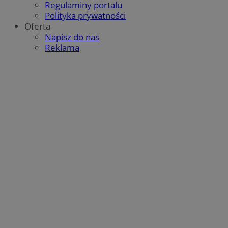
Regulaminy portalu
Polityka prywatności
Oferta
QeSessID
mojegliwice.pl
1 rok
Napisz do nas
Reklama
MvSessID
mojegliwice.pl
1 rok
msToken
.tiktok.com
1 tydzień 3 dni
Google Privacy Policy