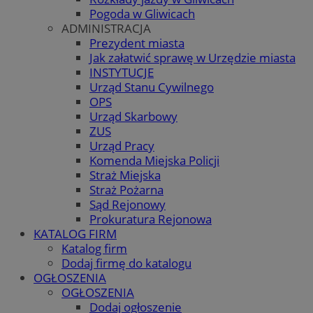
Pogoda w Gliwicach
ADMINISTRACJA
Prezydent miasta
Jak załatwić sprawę w Urzędzie miasta
INSTYTUCJE
Urząd Stanu Cywilnego
OPS
Urząd Skarbowy
ZUS
Urząd Pracy
Komenda Miejska Policji
Straż Miejska
Straż Pożarna
Sąd Rejonowy
Prokuratura Rejonowa
KATALOG FIRM
Katalog firm
Dodaj firmę do katalogu
OGŁOSZENIA
OGŁOSZENIA
Dodaj ogłoszenie