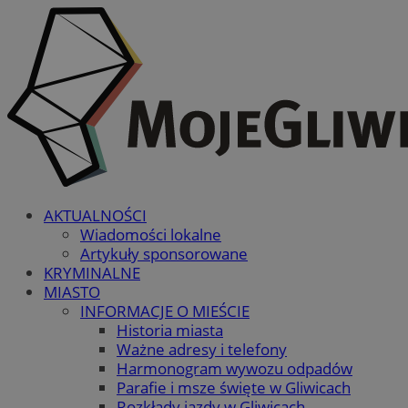
AKTUALNOŚCI
Wiadomości lokalne
Artykuły sponsorowane
KRYMINALNE
MIASTO
INFORMACJE O MIEŚCIE
Historia miasta
Ważne adresy i telefony
Harmonogram wywozu odpadów
Parafie i msze święte w Gliwicach
Rozkłady jazdy w Gliwicach