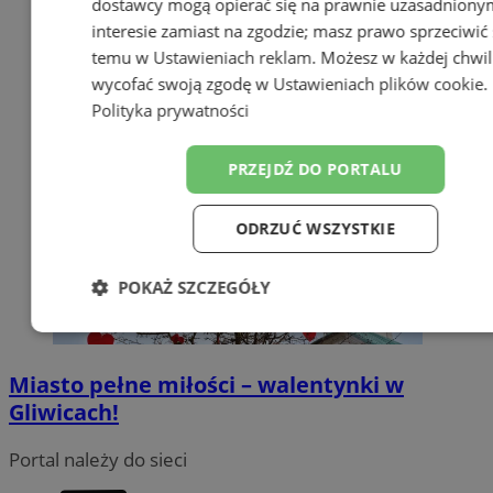
dostawcy mogą opierać się na prawnie uzasadniony
interesie zamiast na zgodzie; masz prawo sprzeciwić 
temu w
Ustawieniach reklam
. Możesz w każdej chwil
wycofać swoją zgodę w
Ustawieniach plików cookie
.
Polityka prywatności
PRZEJDŹ DO PORTALU
ODRZUĆ WSZYSTKIE
POKAŻ SZCZEGÓŁY
Niezbędne
Wydajność
Targetowa
Miasto pełne miłości – walentynki w
Gliwicach!
Funkcjonalność
Niesklasyfikowan
Portal należy do sieci