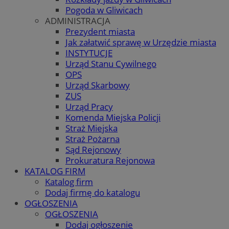
Pogoda w Gliwicach
ADMINISTRACJA
Prezydent miasta
Jak załatwić sprawę w Urzędzie miasta
INSTYTUCJE
Urząd Stanu Cywilnego
OPS
Urząd Skarbowy
ZUS
Urząd Pracy
Komenda Miejska Policji
Straż Miejska
Straż Pożarna
Sąd Rejonowy
Prokuratura Rejonowa
KATALOG FIRM
Katalog firm
Dodaj firmę do katalogu
OGŁOSZENIA
OGŁOSZENIA
Dodaj ogłoszenie