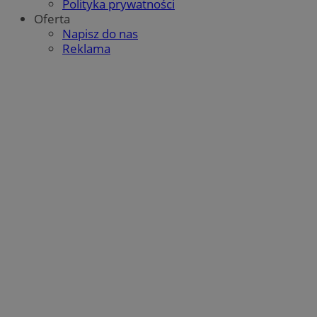
Polityka prywatności
Oferta
msToken
.tiktok.com
1 tydzień 3 dni
Napisz do nas
Reklama
Google Privacy Policy
VISITOR_PRIVACY_METADATA
5 miesięcy 4
YouTube
tygodnie
.youtube.com