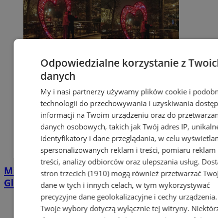
Odpowiedzialne korzystanie z Twoic
danych
My i nasi partnerzy używamy plików cookie i podob
technologii do przechowywania i uzyskiwania dostę
informacji na Twoim urządzeniu oraz do przetwarzan
danych osobowych, takich jak Twój adres IP, unikaln
identyfikatory i dane przeglądania, w celu wyświetla
spersonalizowanych reklam i treści, pomiaru reklam 
treści, analizy odbiorców oraz ulepszania usług.
Dost
Miłość unosi się w powietrzu! Walentynki w
stron trzecich (1910)
mogą również przetwarzać Two
Gliwicach pełne filmów, muzyki i tańca
dane w tych i innych celach, w tym wykorzystywać
precyzyjne dane geolokalizacyjne i cechy urządzenia.
Twoje wybory dotyczą wyłącznie tej witryny. Niektór