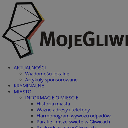
AKTUALNOŚCI
Wiadomości lokalne
Artykuły sponsorowane
KRYMINALNE
MIASTO
INFORMACJE O MIEŚCIE
Historia miasta
Ważne adresy i telefony
Harmonogram wywozu odpadów
Parafie i msze święte w Gliwicach
Rozkłady jazdy w Gliwicach