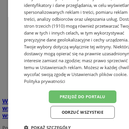
identyfikatory i dane przeglądania, w celu wyświetla
spersonalizowanych reklam i treści, pomiaru reklam 
treści, analizy odbiorców oraz ulepszania usług.
Dost
stron trzecich (1910)
mogą również przetwarzać Two
dane w tych i innych celach, w tym wykorzystywać
precyzyjne dane geolokalizacyjne i cechy urządzenia.
Twoje wybory dotyczą wyłącznie tej witryny. Niektór
dostawcy mogą opierać się na prawnie uzasadniony
interesie zamiast na zgodzie; masz prawo sprzeciwić 
temu w
Ustawieniach reklam
. Możesz w każdej chwil
wycofać swoją zgodę w
Ustawieniach plików cookie
.
Polityka prywatności
PRZEJDŹ DO PORTALU
Więcej zieleni, lepsze ogrody, miejskie
wsparcie – trwa nabór w nowym programie
ODRZUĆ WSZYSTKIE
wsparcia dla ROD
Portal należy do sieci
POKAŻ SZCZEGÓŁY