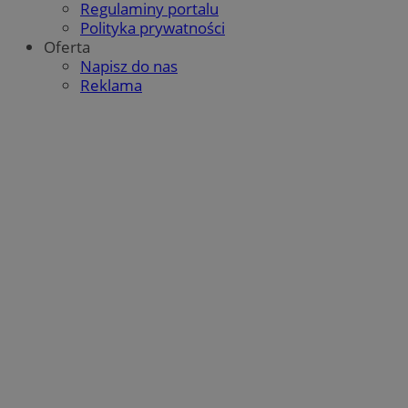
Regulaminy portalu
Polityka prywatności
Oferta
QeSessID
mojegliwice.pl
1 rok
Napisz do nas
Reklama
MvSessID
mojegliwice.pl
1 rok
msToken
.tiktok.com
1 tydzień 3 dni
Google Privacy Policy