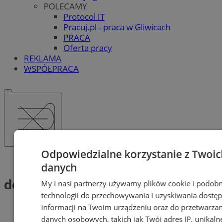
POLECAMY
Protocol IT
Pracuj.pl - praca w Gliwicach
PRACA
Oferta pracy
REKLAMA
WSPÓŁPRACA
Odpowiedzialne korzystanie z Twoic
Tag: dotacje
danych
dotacje (1)
My i nasi partnerzy używamy plików cookie i podob
technologii do przechowywania i uzyskiwania dostę
informacji na Twoim urządzeniu oraz do przetwarzan
danych osobowych, takich jak Twój adres IP, unikaln