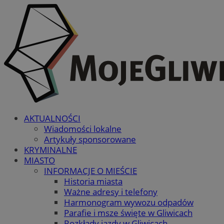
AKTUALNOŚCI
Wiadomości lokalne
Artykuły sponsorowane
KRYMINALNE
MIASTO
INFORMACJE O MIEŚCIE
Historia miasta
Ważne adresy i telefony
Harmonogram wywozu odpadów
Parafie i msze święte w Gliwicach
Rozkłady jazdy w Gliwicach