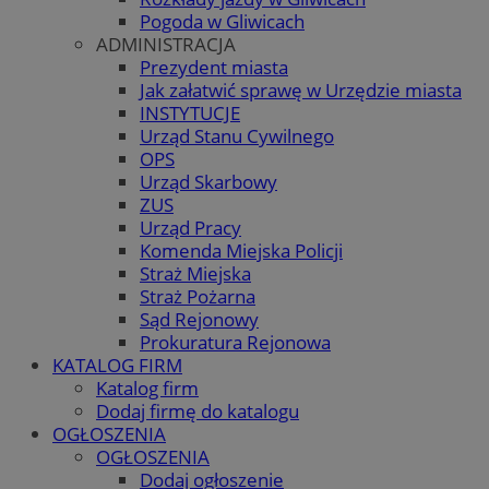
Pogoda w Gliwicach
ADMINISTRACJA
Prezydent miasta
Jak załatwić sprawę w Urzędzie miasta
INSTYTUCJE
Urząd Stanu Cywilnego
OPS
Urząd Skarbowy
ZUS
Urząd Pracy
Komenda Miejska Policji
Straż Miejska
Straż Pożarna
Sąd Rejonowy
Prokuratura Rejonowa
KATALOG FIRM
Katalog firm
Dodaj firmę do katalogu
OGŁOSZENIA
OGŁOSZENIA
Dodaj ogłoszenie