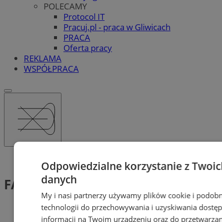
POLECAMY
Protocol IT
Pracuj.pl - praca w Gliwicach
PRACA
Oferta pracy
REKLAMA
WSPÓŁPRACA
Tag: FACTORY Gliwice
Odpowiedzialne korzystanie z Twoic
danych
FACTORY Gliwice (1)
My i nasi partnerzy używamy plików cookie i podob
technologii do przechowywania i uzyskiwania dostę
informacji na Twoim urządzeniu oraz do przetwarzan