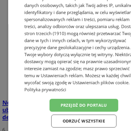
danych osobowych, takich jak Twój adres IP, unikaln
identyfikatory i dane przeglądania, w celu wyświetla
spersonalizowanych reklam i treści, pomiaru reklam 
treści, analizy odbiorców oraz ulepszania usług.
Dost
stron trzecich (1910)
mogą również przetwarzać Two
dane w tych i innych celach, w tym wykorzystywać
precyzyjne dane geolokalizacyjne i cechy urządzenia.
Twoje wybory dotyczą wyłącznie tej witryny. Niektór
dostawcy mogą opierać się na prawnie uzasadniony
interesie zamiast na zgodzie; masz prawo sprzeciwić 
temu w
Ustawieniach reklam
. Możesz w każdej chwil
wycofać swoją zgodę w
Ustawieniach plików cookie
.
Polityka prywatności
Nowy adres dla miłośników modnych
PRZEJDŹ DO PORTALU
ubrań i galanterii. Salon outletowy OCHNIK
debiutuje w FACTORY Gliwice
ODRZUĆ WSZYSTKIE
6