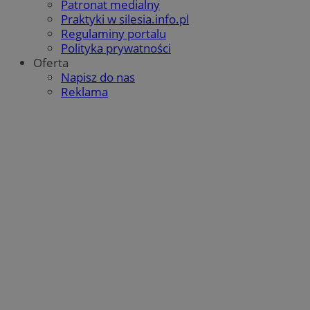
Patronat medialny
SessID
mojegliwice.pl
1 rok
Praktyki w silesia.info.pl
Regulaminy portalu
Polityka prywatności
Oferta
QeSessID
mojegliwice.pl
1 rok
Napisz do nas
Reklama
MvSessID
mojegliwice.pl
1 rok
msToken
.tiktok.com
1 tydzień 3 dni
Google Privacy Policy