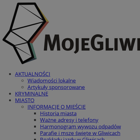
AKTUALNOŚCI
Wiadomości lokalne
Artykuły sponsorowane
KRYMINALNE
MIASTO
INFORMACJE O MIEŚCIE
Historia miasta
Ważne adresy i telefony
Harmonogram wywozu odpadów
Parafie i msze święte w Gliwicach
Rozkłady jazdy w Gliwicach