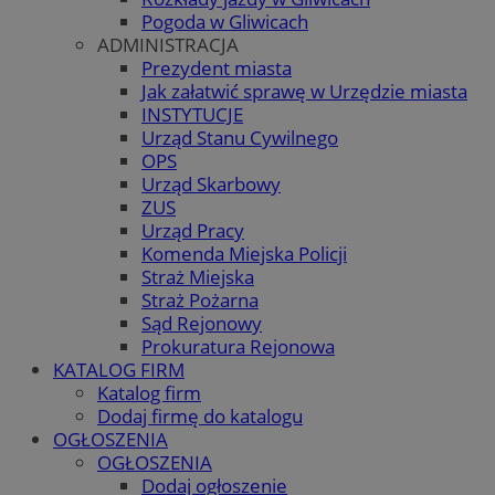
Pogoda w Gliwicach
ADMINISTRACJA
Prezydent miasta
Jak załatwić sprawę w Urzędzie miasta
INSTYTUCJE
Urząd Stanu Cywilnego
OPS
Urząd Skarbowy
ZUS
Urząd Pracy
Komenda Miejska Policji
Straż Miejska
Straż Pożarna
Sąd Rejonowy
Prokuratura Rejonowa
KATALOG FIRM
Katalog firm
Dodaj firmę do katalogu
OGŁOSZENIA
OGŁOSZENIA
Dodaj ogłoszenie