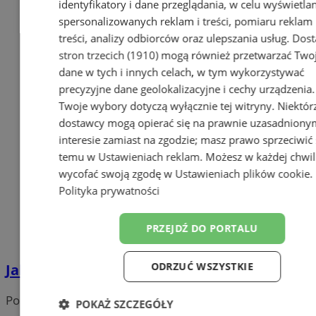
identyfikatory i dane przeglądania, w celu wyświetla
spersonalizowanych reklam i treści, pomiaru reklam 
treści, analizy odbiorców oraz ulepszania usług.
Dost
stron trzecich (1910)
mogą również przetwarzać Two
dane w tych i innych celach, w tym wykorzystywać
precyzyjne dane geolokalizacyjne i cechy urządzenia.
Twoje wybory dotyczą wyłącznie tej witryny. Niektór
dostawcy mogą opierać się na prawnie uzasadniony
interesie zamiast na zgodzie; masz prawo sprzeciwić 
temu w
Ustawieniach reklam
. Możesz w każdej chwil
wycofać swoją zgodę w
Ustawieniach plików cookie
.
Polityka prywatności
PRZEJDŹ DO PORTALU
ODRZUĆ WSZYSTKIE
Jak negocjować cenę nieruchomości?
Portal należy do sieci
POKAŻ SZCZEGÓŁY