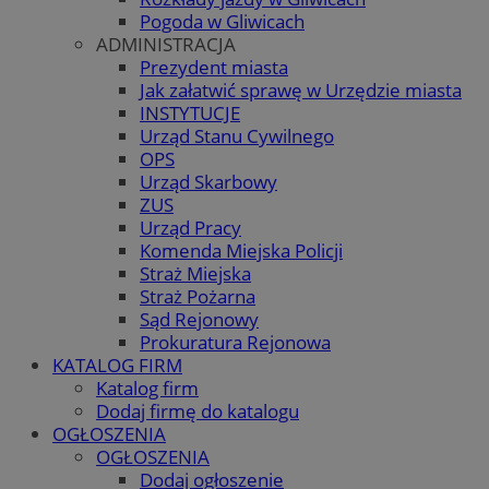
Pogoda w Gliwicach
ADMINISTRACJA
Prezydent miasta
Jak załatwić sprawę w Urzędzie miasta
INSTYTUCJE
Urząd Stanu Cywilnego
OPS
Urząd Skarbowy
ZUS
Urząd Pracy
Komenda Miejska Policji
Straż Miejska
Straż Pożarna
Sąd Rejonowy
Prokuratura Rejonowa
KATALOG FIRM
Katalog firm
Dodaj firmę do katalogu
OGŁOSZENIA
OGŁOSZENIA
Dodaj ogłoszenie