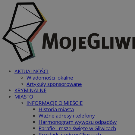
AKTUALNOŚCI
Wiadomości lokalne
Artykuły sponsorowane
KRYMINALNE
MIASTO
INFORMACJE O MIEŚCIE
Historia miasta
Ważne adresy i telefony
Harmonogram wywozu odpadów
Parafie i msze święte w Gliwicach
Rozkłady jazdy w Gliwicach