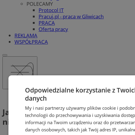
POLECAMY
Protocol IT
Pracuj.pl - praca w Gliwicach
PRACA
Oferta pracy
REKLAMA
WSPÓŁPRACA
Odpowiedzialne korzystanie z Twoic
danych
Tag: Jak negocjować cenę nieruchomości?
My i nasi partnerzy używamy plików cookie i podob
Jak negocjować cenę
technologii do przechowywania i uzyskiwania dostę
nieruchomości? (1)
informacji na Twoim urządzeniu oraz do przetwarzan
danych osobowych, takich jak Twój adres IP, unikaln