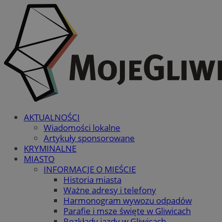
AKTUALNOŚCI
Wiadomości lokalne
Artykuły sponsorowane
KRYMINALNE
MIASTO
INFORMACJE O MIEŚCIE
Historia miasta
Ważne adresy i telefony
Harmonogram wywozu odpadów
Parafie i msze święte w Gliwicach
Rozkłady jazdy w Gliwicach