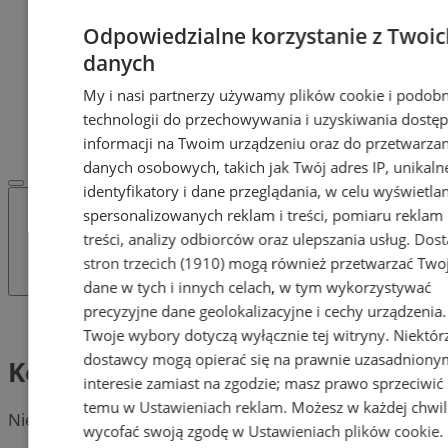
POLECAMY
Protocol IT
Odpowiedzialne korzystanie z Twoic
Pracuj.pl - praca w Gliwicach
danych
PRACA
Oferta pracy
My i nasi partnerzy używamy plików cookie i podob
REKLAMA
technologii do przechowywania i uzyskiwania dostę
WSPÓŁPRACA
informacji na Twoim urządzeniu oraz do przetwarzan
danych osobowych, takich jak Twój adres IP, unikaln
identyfikatory i dane przeglądania, w celu wyświetla
spersonalizowanych reklam i treści, pomiaru reklam 
treści, analizy odbiorców oraz ulepszania usług.
Dost
stron trzecich (1910)
mogą również przetwarzać Two
dane w tych i innych celach, w tym wykorzystywać
precyzyjne dane geolokalizacyjne i cechy urządzenia.
Tag: Komedia
Twoje wybory dotyczą wyłącznie tej witryny. Niektór
dostawcy mogą opierać się na prawnie uzasadniony
Komedia
interesie zamiast na zgodzie; masz prawo sprzeciwić 
temu w
Ustawieniach reklam
. Możesz w każdej chwil
Nie znaleziono postów.
wycofać swoją zgodę w
Ustawieniach plików cookie
.