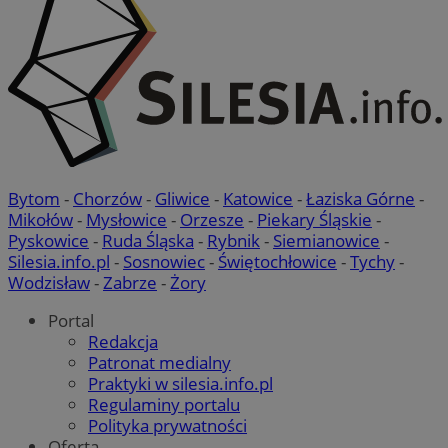
Google Privacy Policy
Bytom
-
Chorzów
-
Gliwice
-
Katowice
-
Łaziska Górne
-
Mikołów
-
Mysłowice
-
Orzesze
-
Piekary Śląskie
-
VISITOR_PRIVACY_METADATA
5 miesięcy 4
YouTube
tygodnie
.youtube.com
Pyskowice
-
Ruda Śląska
-
Rybnik
-
Siemianowice
-
Silesia.info.pl
-
Sosnowiec
-
Świętochłowice
-
Tychy
-
Wodzisław
-
Zabrze
-
Żory
Portal
Redakcja
Patronat medialny
Praktyki w silesia.info.pl
Regulaminy portalu
Polityka prywatności
Oferta