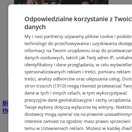
Odpowiedzialne korzystanie z Twoic
danych
My i nasi partnerzy używamy plików cookie i podob
technologii do przechowywania i uzyskiwania dostę
informacji na Twoim urządzeniu oraz do przetwarzan
danych osobowych, takich jak Twój adres IP, unikaln
identyfikatory i dane przeglądania, w celu wyświetla
spersonalizowanych reklam i treści, pomiaru reklam 
treści, analizy odbiorców oraz ulepszania usług.
Dost
stron trzecich (1910)
mogą również przetwarzać Two
dane w tych i innych celach, w tym wykorzystywać
precyzyjne dane geolokalizacyjne i cechy urządzenia.
Biało-Czerwoni lepsi od Bośni i
Twoje wybory dotyczą wyłącznie tej witryny. Niektór
Hercegowiny!
dostawcy mogą opierać się na prawnie uzasadniony
interesie zamiast na zgodzie; masz prawo sprzeciwić 
temu w
Ustawieniach reklam
. Możesz w każdej chwil