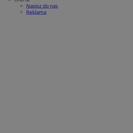
Napisz do nas
Reklama
CookieScriptConsent
4 tygodnie 2 dni
CookieScript
mojegliwice.pl