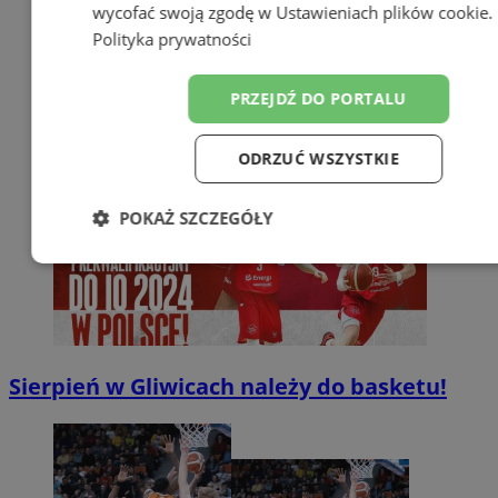
wycofać swoją zgodę w
Ustawieniach plików cookie
.
Polityka prywatności
PRZEJDŹ DO PORTALU
ODRZUĆ WSZYSTKIE
POKAŻ SZCZEGÓŁY
Niezbędne
Wydajność
Targetowa
Funkcjonalność
Niesklasyfikowan
Sierpień w Gliwicach należy do basketu!