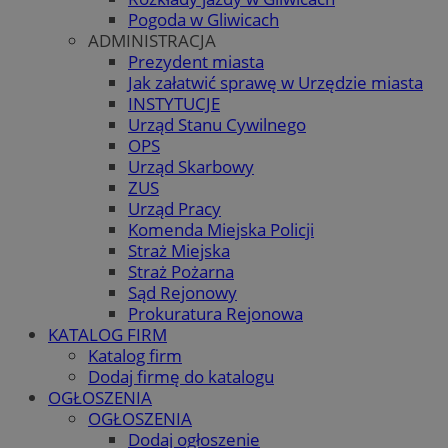
Pogoda w Gliwicach
ADMINISTRACJA
Prezydent miasta
Jak załatwić sprawę w Urzędzie miasta
INSTYTUCJE
Urząd Stanu Cywilnego
OPS
Urząd Skarbowy
ZUS
Urząd Pracy
Komenda Miejska Policji
Straż Miejska
Straż Pożarna
Sąd Rejonowy
Prokuratura Rejonowa
KATALOG FIRM
Katalog firm
Dodaj firmę do katalogu
OGŁOSZENIA
OGŁOSZENIA
Dodaj ogłoszenie