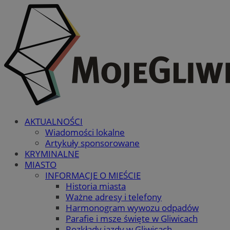
AKTUALNOŚCI
Wiadomości lokalne
Artykuły sponsorowane
KRYMINALNE
MIASTO
INFORMACJE O MIEŚCIE
Historia miasta
Ważne adresy i telefony
Harmonogram wywozu odpadów
Parafie i msze święte w Gliwicach
Rozkłady jazdy w Gliwicach