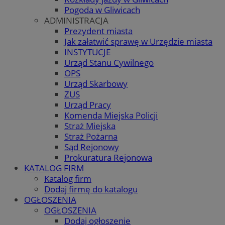
Pogoda w Gliwicach
ADMINISTRACJA
Prezydent miasta
Jak załatwić sprawę w Urzędzie miasta
INSTYTUCJE
Urząd Stanu Cywilnego
OPS
Urząd Skarbowy
ZUS
Urząd Pracy
Komenda Miejska Policji
Straż Miejska
Straż Pożarna
Sąd Rejonowy
Prokuratura Rejonowa
KATALOG FIRM
Katalog firm
Dodaj firmę do katalogu
OGŁOSZENIA
OGŁOSZENIA
Dodaj ogłoszenie