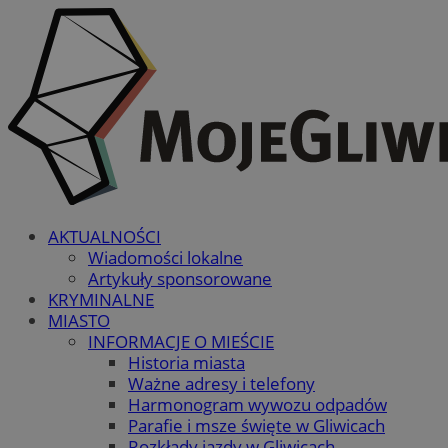
AKTUALNOŚCI
Wiadomości lokalne
Artykuły sponsorowane
KRYMINALNE
MIASTO
INFORMACJE O MIEŚCIE
Historia miasta
Ważne adresy i telefony
Harmonogram wywozu odpadów
Parafie i msze święte w Gliwicach
Rozkłady jazdy w Gliwicach