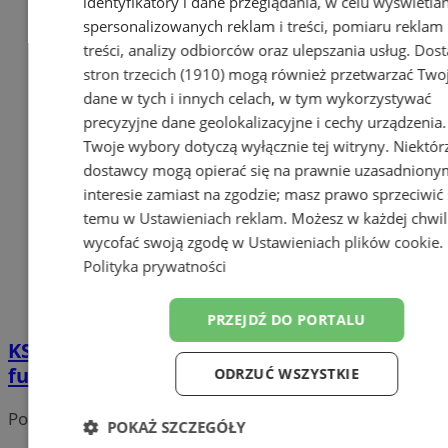
identyfikatory i dane przeglądania, w celu wyświetla
spersonalizowanych reklam i treści, pomiaru reklam 
treści, analizy odbiorców oraz ulepszania usług.
Dost
stron trzecich (1910)
mogą również przetwarzać Two
dane w tych i innych celach, w tym wykorzystywać
precyzyjne dane geolokalizacyjne i cechy urządzenia.
Twoje wybory dotyczą wyłącznie tej witryny. Niektór
dostawcy mogą opierać się na prawnie uzasadniony
interesie zamiast na zgodzie; masz prawo sprzeciwić 
temu w
Ustawieniach reklam
. Możesz w każdej chwil
wycofać swoją zgodę w
Ustawieniach plików cookie
.
Polityka prywatności
PRZEJDŹ DO PORTALU
KS Sośnica Gliwice z awansem do
futsalowej Ekstraklasy
ODRZUĆ WSZYSTKIE
Portal należy do sieci
POKAŻ SZCZEGÓŁY