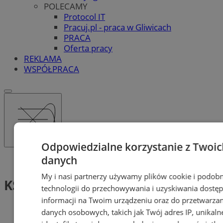
POLECAMY
Protocol IT
Pracuj.pl - praca w Gliwicach
PRACA
Oferta pracy
REKLAMA
WSPÓŁPRACA
Odpowiedzialne korzystanie z Twoic
danych
Tag: KS Sośnica Gliwice
My i nasi partnerzy używamy plików cookie i podob
KS Sośnica Gliwice (1)
technologii do przechowywania i uzyskiwania dostę
informacji na Twoim urządzeniu oraz do przetwarzan
danych osobowych, takich jak Twój adres IP, unikaln