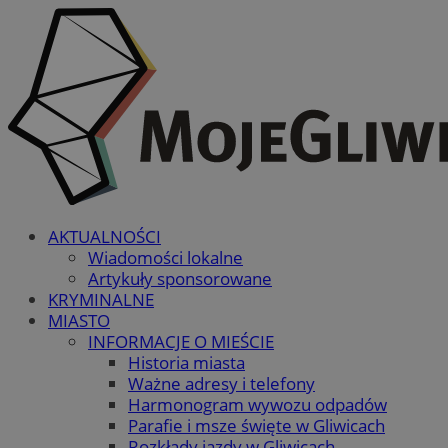
AKTUALNOŚCI
Wiadomości lokalne
Artykuły sponsorowane
KRYMINALNE
MIASTO
INFORMACJE O MIEŚCIE
Historia miasta
Ważne adresy i telefony
Harmonogram wywozu odpadów
Parafie i msze święte w Gliwicach
Rozkłady jazdy w Gliwicach