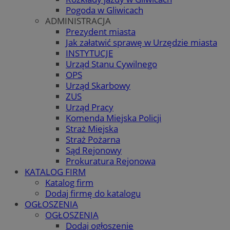
Pogoda w Gliwicach
ADMINISTRACJA
Prezydent miasta
Jak załatwić sprawę w Urzędzie miasta
INSTYTUCJE
Urząd Stanu Cywilnego
OPS
Urząd Skarbowy
ZUS
Urząd Pracy
Komenda Miejska Policji
Straż Miejska
Straż Pożarna
Sąd Rejonowy
Prokuratura Rejonowa
KATALOG FIRM
Katalog firm
Dodaj firmę do katalogu
OGŁOSZENIA
OGŁOSZENIA
Dodaj ogłoszenie