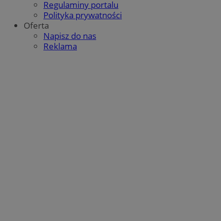
Regulaminy portalu
Polityka prywatności
Oferta
QeSessID
mojegliwice.pl
1 rok
Napisz do nas
Reklama
MvSessID
mojegliwice.pl
1 rok
msToken
.tiktok.com
1 tydzień 3 dni
Google Privacy Policy