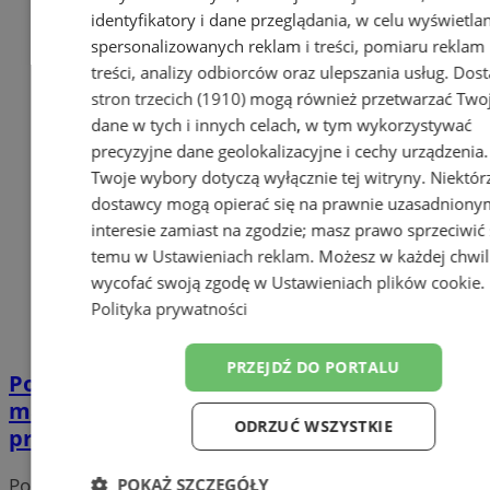
identyfikatory i dane przeglądania, w celu wyświetla
spersonalizowanych reklam i treści, pomiaru reklam 
treści, analizy odbiorców oraz ulepszania usług.
Dost
stron trzecich (1910)
mogą również przetwarzać Two
dane w tych i innych celach, w tym wykorzystywać
precyzyjne dane geolokalizacyjne i cechy urządzenia.
Twoje wybory dotyczą wyłącznie tej witryny. Niektór
dostawcy mogą opierać się na prawnie uzasadniony
interesie zamiast na zgodzie; masz prawo sprzeciwić 
temu w
Ustawieniach reklam
. Możesz w każdej chwil
wycofać swoją zgodę w
Ustawieniach plików cookie
.
Polityka prywatności
PRZEJDŹ DO PORTALU
Politechnika Śląska zaprezentowała łazik
marsjański. Sprawdź ten wyjątkowy
ODRZUĆ WSZYSTKIE
projekt!
Portal należy do sieci
POKAŻ SZCZEGÓŁY