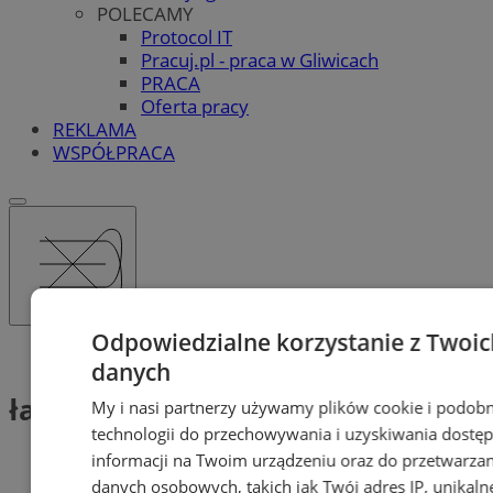
POLECAMY
Protocol IT
Pracuj.pl - praca w Gliwicach
PRACA
Oferta pracy
REKLAMA
WSPÓŁPRACA
Odpowiedzialne korzystanie z Twoic
Tag: łazik
danych
łazik (1)
My i nasi partnerzy używamy plików cookie i podob
technologii do przechowywania i uzyskiwania dostę
informacji na Twoim urządzeniu oraz do przetwarzan
danych osobowych, takich jak Twój adres IP, unikaln