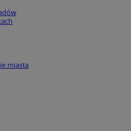
adów
cach
ie miasta