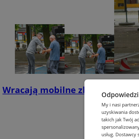
Wracają mobilne zbiórki elekt
Odpowiedzia
My i nasi partne
uzyskiwania dost
takich jak Twój a
spersonalizowanyc
usług.
Dostawcy s