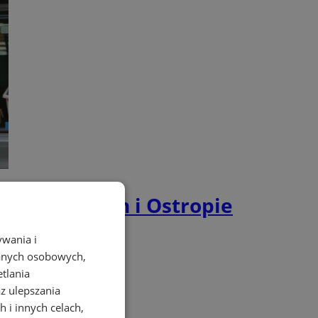
a w Łabędach i Ostropie
ywania i
danych osobowych,
etlania
az ulepszania
 i innych celach,