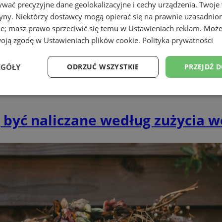
wać precyzyjne dane geolokalizacyjne i cechy urządzenia. Twoje
tryny. Niektórzy dostawcy mogą opierać się na prawnie uzasadnio
ie; masz prawo sprzeciwić się temu w
Ustawieniach reklam
. Może
woją zgodę w
Ustawieniach plików cookie
.
Polityka prywatności
EGÓŁY
ODRZUĆ WSZYSTKIE
PRZEJDŹ 
Wydajność
Targetowanie
Funkcjonalność
Ni
 być naliczane według zużycia w
ezbędne
Wydajność
Targetowanie
Funkcjonalność
Niesklasyfikow
ie umożliwiają korzystanie z podstawowych funkcji strony internetowej, takich jak log
Bez niezbędnych plików cookie nie można prawidłowo korzystać ze strony internetowe
Provider
/
Okres
Opis
Domena
przechowywania