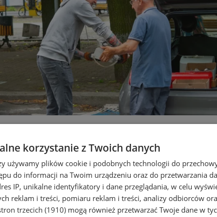
rośmieci. Rozpoczynamy 14 marc
lne korzystanie z Twoich danych
rzy używamy plików cookie i podobnych technologii do przechow
ępu do informacji na Twoim urządzeniu oraz do przetwarzania 
dres IP, unikalne identyfikatory i dane przeglądania, w celu wyświ
h reklam i treści, pomiaru reklam i treści, analizy odbiorców or
tron trzecich (1910)
mogą również przetwarzać Twoje dane w tych