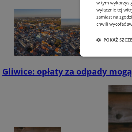
w tym wykorzysty
wyłącznie tej wi
zamiast na zgodz
chwili wycofać s
POKAŻ SZCZ
Niezbędne
Gliwice: opłaty za odpady mogą
Ni
Niezbędne pliki cook
zarządzanie kontem. 
Nazwa