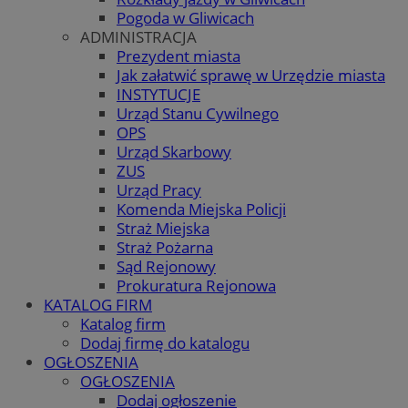
Pogoda w Gliwicach
ADMINISTRACJA
Prezydent miasta
Jak załatwić sprawę w Urzędzie miasta
INSTYTUCJE
Urząd Stanu Cywilnego
OPS
Urząd Skarbowy
ZUS
Urząd Pracy
Komenda Miejska Policji
Straż Miejska
Straż Pożarna
Sąd Rejonowy
Prokuratura Rejonowa
KATALOG FIRM
Katalog firm
Dodaj firmę do katalogu
OGŁOSZENIA
OGŁOSZENIA
Dodaj ogłoszenie