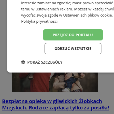
interesie zamiast na zgodzie; masz prawo sprzeciwić 
temu w
Ustawieniach reklam
. Możesz w każdej chwil
wycofać swoją zgodę w
Ustawieniach plików cookie
.
Polityka prywatności
PRZEJDŹ DO PORTALU
ODRZUĆ WSZYSTKIE
POKAŻ SZCZEGÓŁY
Niezbędne
Wydajność
Targetowa
Funkcjonalność
Niesklasyfikowan
Bezpłatna opieka w gliwickich Żłobkach
Miejskich. Rodzice zapłacą tylko za posiłki!