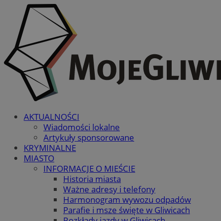
AKTUALNOŚCI
Wiadomości lokalne
Artykuły sponsorowane
KRYMINALNE
MIASTO
INFORMACJE O MIEŚCIE
Historia miasta
Ważne adresy i telefony
Harmonogram wywozu odpadów
Parafie i msze święte w Gliwicach
Rozkłady jazdy w Gliwicach