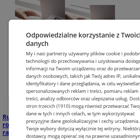
Odpowiedzialne korzystanie z Twoic
danych
My i nasi partnerzy używamy plików cookie i podob
technologii do przechowywania i uzyskiwania dostę
informacji na Twoim urządzeniu oraz do przetwarzan
danych osobowych, takich jak Twój adres IP, unikaln
identyfikatory i dane przeglądania, w celu wyświetla
spersonalizowanych reklam i treści, pomiaru reklam 
treści, analizy odbiorców oraz ulepszania usług.
Dost
stron trzecich (1910)
mogą również przetwarzać Two
dane w tych i innych celach, w tym wykorzystywać
Rusza sezon grzewczy. Grzejmy z
precyzyjne dane geolokalizacyjne i cechy urządzenia.
rozsądkiem przez wzgląd na środowisko,
Twoje wybory dotyczą wyłącznie tej witryny. Niektór
rachunki i zdrowie
dostawcy mogą opierać się na prawnie uzasadniony