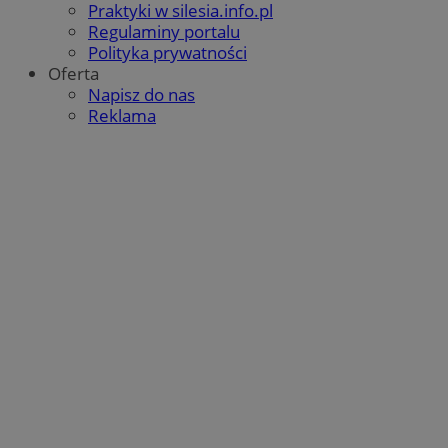
Praktyki w silesia.info.pl
Regulaminy portalu
Polityka prywatności
Oferta
Napisz do nas
Reklama
CookieScriptConsent
4 tygodnie 2 dni
CookieScript
mojegliwice.pl