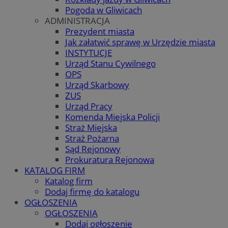
Pogoda w Gliwicach
ADMINISTRACJA
Prezydent miasta
Jak załatwić sprawę w Urzędzie miasta
INSTYTUCJE
Urząd Stanu Cywilnego
OPS
Urząd Skarbowy
ZUS
Urząd Pracy
Komenda Miejska Policji
Straż Miejska
Straż Pożarna
Sąd Rejonowy
Prokuratura Rejonowa
KATALOG FIRM
Katalog firm
Dodaj firmę do katalogu
OGŁOSZENIA
OGŁOSZENIA
Dodaj ogłoszenie