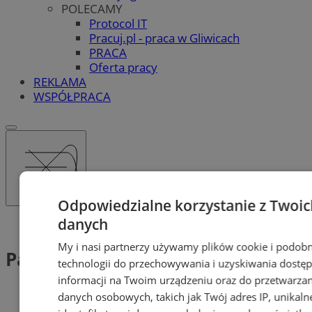
POLECAMY
Protocol IT
Pracuj.pl - praca w Gliwicach
PRACA
Oferta pracy
REKLAMA
WSPÓŁPRACA
Odpowiedzialne korzystanie z Twoic
danych
Tag: PalmJazz
My i nasi partnerzy używamy plików cookie i podob
PalmJazz (1)
technologii do przechowywania i uzyskiwania dostę
informacji na Twoim urządzeniu oraz do przetwarzan
danych osobowych, takich jak Twój adres IP, unikaln