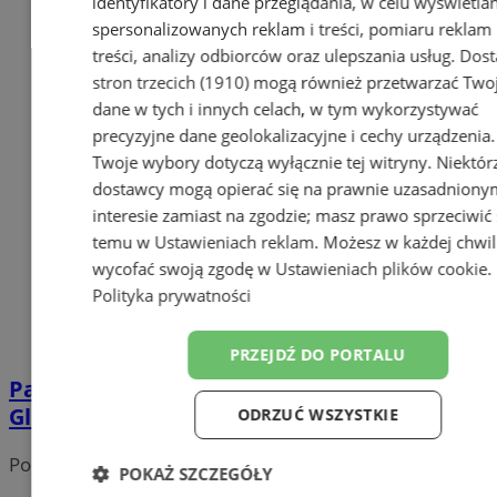
identyfikatory i dane przeglądania, w celu wyświetla
spersonalizowanych reklam i treści, pomiaru reklam 
treści, analizy odbiorców oraz ulepszania usług.
Dost
stron trzecich (1910)
mogą również przetwarzać Two
dane w tych i innych celach, w tym wykorzystywać
precyzyjne dane geolokalizacyjne i cechy urządzenia.
Twoje wybory dotyczą wyłącznie tej witryny. Niektór
dostawcy mogą opierać się na prawnie uzasadniony
interesie zamiast na zgodzie; masz prawo sprzeciwić 
temu w
Ustawieniach reklam
. Możesz w każdej chwil
wycofać swoją zgodę w
Ustawieniach plików cookie
.
Polityka prywatności
PRZEJDŹ DO PORTALU
PalmJazz 2025 – święto jazzu wraca do
Gliwic!
ODRZUĆ WSZYSTKIE
Portal należy do sieci
POKAŻ SZCZEGÓŁY