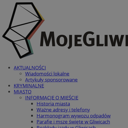
AKTUALNOŚCI
Wiadomości lokalne
Artykuły sponsorowane
KRYMINALNE
MIASTO
INFORMACJE O MIEŚCIE
Historia miasta
Ważne adresy i telefony
Harmonogram wywozu odpadów
Parafie i msze święte w Gliwicach
Rozkłady jazdy w Gliwicach