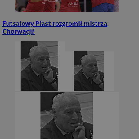
Futsalowy Piast rozgromił mistrza
Chorwacji!