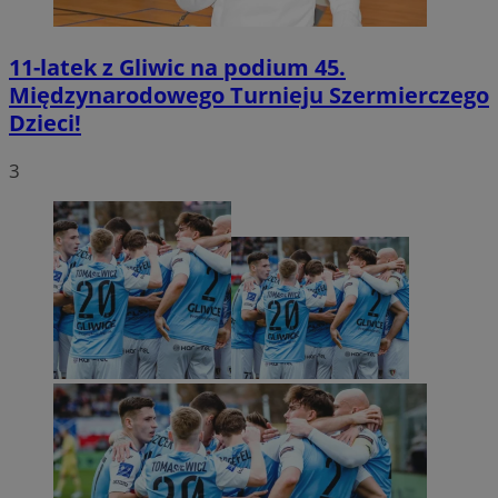
11-latek z Gliwic na podium 45.
Międzynarodowego Turnieju Szermierczego
Dzieci!
3