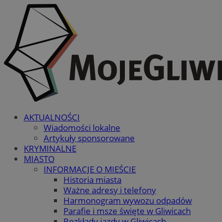
AKTUALNOŚCI
Wiadomości lokalne
Artykuły sponsorowane
KRYMINALNE
MIASTO
INFORMACJE O MIEŚCIE
Historia miasta
Ważne adresy i telefony
Harmonogram wywozu odpadów
Parafie i msze święte w Gliwicach
Rozkłady jazdy w Gliwicach