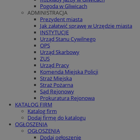
Pogoda w Gliwicach
ADMINISTRACJA
Prezydent miasta
Jak załatwić sprawę w Urzędzie miasta
INSTYTUCJE
Urząd Stanu Cywilnego
OPS
Urząd Skarbowy
ZUS
Urząd Pracy
Komenda Miejska Policji
Straż Miejska
Straż Pożarna
Sąd Rejonowy
Prokuratura Rejonowa
KATALOG FIRM
Katalog firm
Dodaj firmę do katalogu
OGŁOSZENIA
OGŁOSZENIA
Dodaj ogłoszenie