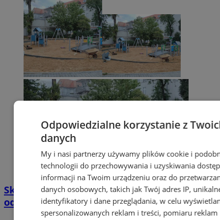
Odpowiedzialne korzystanie z Twoic
danych
My i nasi partnerzy używamy plików cookie i podob
technologii do przechowywania i uzyskiwania dostę
informacji na Twoim urządzeniu oraz do przetwarzan
Skwer Bottrop już niebawem w nowej
danych osobowych, takich jak Twój adres IP, unikaln
odsłonie! Nasadzono 400 nowych roślin
identyfikatory i dane przeglądania, w celu wyświetla
spersonalizowanych reklam i treści, pomiaru reklam 