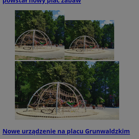
powstał nowy plac zabaw
Funkcjonalność
Niesklasyfikowan
Niezbędne
Wydajność
Targetowanie
Funkcjonalno
Niesklasyfikowane
Niezbędne pliki cookie umożliwiają korzystanie z podstawowych fun
strony internetowej, takich jak logowanie użytkownika i zarządzanie
kontem. Bez niezbędnych plików cookie nie można prawidłowo
korzystać ze strony internetowej.
Provider
/
Okres
Nazwa
Domena
przechowywani
SessID
mojegliwice.pl
1 rok
Nowe urządzenie na placu Grunwaldzkim