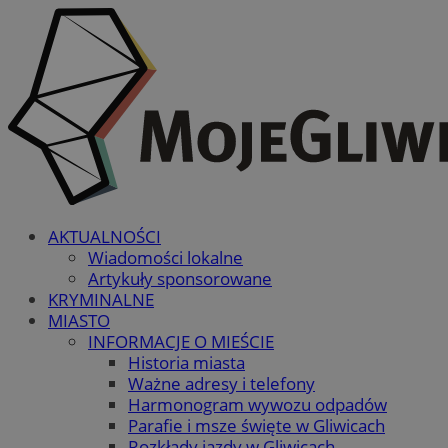
AKTUALNOŚCI
Wiadomości lokalne
Artykuły sponsorowane
KRYMINALNE
MIASTO
INFORMACJE O MIEŚCIE
Historia miasta
Ważne adresy i telefony
Harmonogram wywozu odpadów
Parafie i msze święte w Gliwicach
Rozkłady jazdy w Gliwicach