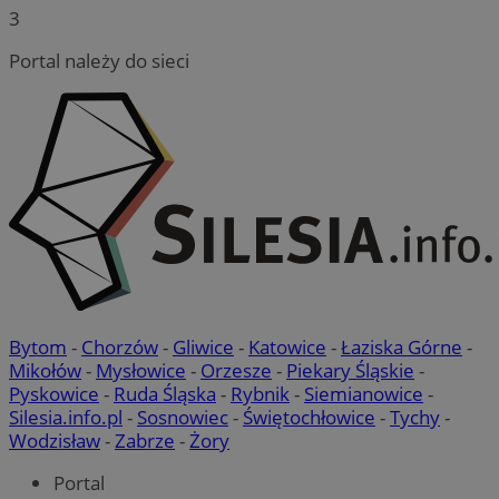
3
Portal należy do sieci
Bytom
-
Chorzów
-
Gliwice
-
Katowice
-
Łaziska Górne
-
Mikołów
-
Mysłowice
-
Orzesze
-
Piekary Śląskie
-
Pyskowice
-
Ruda Śląska
-
Rybnik
-
Siemianowice
-
Silesia.info.pl
-
Sosnowiec
-
Świętochłowice
-
Tychy
-
Wodzisław
-
Zabrze
-
Żory
Portal