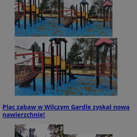
Plac zabaw w Wilczym Gardle zyskał nową
nawierzchnię!