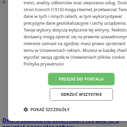
4
treści, analizy odbiorców oraz ulepszania usług.
Dost
stron trzecich (1910)
mogą również przetwarzać Two
dane w tych i innych celach, w tym wykorzystywać
precyzyjne dane geolokalizacyjne i cechy urządzenia.
Twoje wybory dotyczą wyłącznie tej witryny. Niektór
dostawcy mogą opierać się na prawnie uzasadniony
interesie zamiast na zgodzie; masz prawo sprzeciwić 
temu w
Ustawieniach reklam
. Możesz w każdej chwil
wycofać swoją zgodę w
Ustawieniach plików cookie
.
Polityka prywatności
PRZEJDŹ DO PORTALU
ODRZUĆ WSZYSTKIE
POKAŻ SZCZEGÓŁY
Dobra zabawa na Sikorniku. Przy ZSO nr 5
Niezbędne
Wydajność
Targetowa