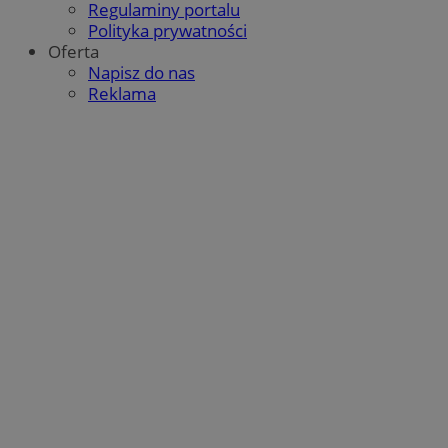
Regulaminy portalu
Polityka prywatności
msToken
.tiktok.com
1 tydzień 3 dni
Oferta
Napisz do nas
Reklama
Google Privacy Policy
VISITOR_PRIVACY_METADATA
5 miesięcy 4
YouTube
tygodnie
.youtube.com