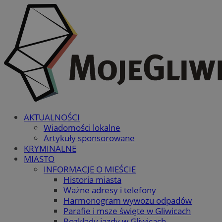
AKTUALNOŚCI
Wiadomości lokalne
Artykuły sponsorowane
KRYMINALNE
MIASTO
INFORMACJE O MIEŚCIE
Historia miasta
Ważne adresy i telefony
Harmonogram wywozu odpadów
Parafie i msze święte w Gliwicach
Rozkłady jazdy w Gliwicach