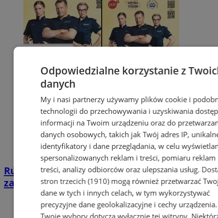
Odpowiedzialne korzystanie z Twoic
danych
My i nasi partnerzy używamy plików cookie i podob
technologii do przechowywania i uzyskiwania dostę
informacji na Twoim urządzeniu oraz do przetwarzan
danych osobowych, takich jak Twój adres IP, unikaln
identyfikatory i dane przeglądania, w celu wyświetla
spersonalizowanych reklam i treści, pomiaru reklam 
Rusza plebiscyt #SuperDzielnicowy 2026 –
treści, analizy odbiorców oraz ulepszania usług.
Dost
stron trzecich (1910)
mogą również przetwarzać Two
zagłosuj na swojego dzielnicowego!
dane w tych i innych celach, w tym wykorzystywać
precyzyjne dane geolokalizacyjne i cechy urządzenia.
Twoje wybory dotyczą wyłącznie tej witryny. Niektór