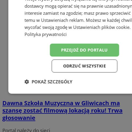
dostawcy mogą opierać się na prawnie uzasadniony
interesie zamiast na zgodzie; masz prawo sprzeciwić 
temu w
Ustawieniach reklam
. Możesz w każdej chwil
wycofać swoją zgodę w
Ustawieniach plików cookie
.
Polityka prywatności
PRZEJDŹ DO PORTALU
ODRZUĆ WSZYSTKIE
POKAŻ SZCZEGÓŁY
Niezbędne
Wydajność
Targetowa
Dawna Szkoła Muzyczna w Gliwicach ma
szansę zostać filmową lokacją roku! Trwa
głosowanie
Funkcjonalność
Niesklasyfikowan
Portal należy do sieci