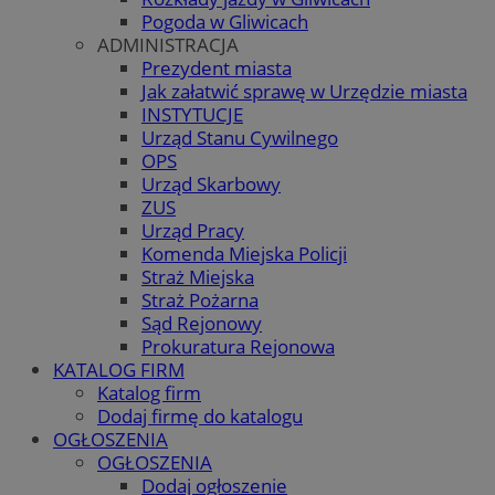
Pogoda w Gliwicach
ADMINISTRACJA
Prezydent miasta
Jak załatwić sprawę w Urzędzie miasta
INSTYTUCJE
Urząd Stanu Cywilnego
OPS
Urząd Skarbowy
ZUS
Urząd Pracy
Komenda Miejska Policji
Straż Miejska
Straż Pożarna
Sąd Rejonowy
Prokuratura Rejonowa
KATALOG FIRM
Katalog firm
Dodaj firmę do katalogu
OGŁOSZENIA
OGŁOSZENIA
Dodaj ogłoszenie