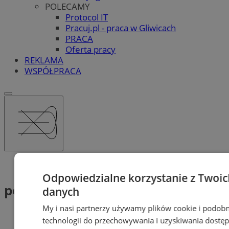
POLECAMY
Protocol IT
Pracuj.pl - praca w Gliwicach
PRACA
Oferta pracy
REKLAMA
WSPÓŁPRACA
Tag: pożar 2026
Odpowiedzialne korzystanie z Twoic
pożar 2026 (1)
danych
My i nasi partnerzy używamy plików cookie i podob
technologii do przechowywania i uzyskiwania dostę