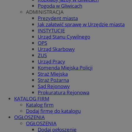
Pogoda w Gliwicach
ADMINISTRACJA
Prezydent miasta
Jak załatwić sprawę w Urzędzie miasta
INSTYTUCJE
Urząd Stanu Cywilnego
OPS
Urząd Skarbowy
ZUS
Urząd Pracy
Komenda Miejska Policji
Straż Miejska
Straż Pożarna
Sąd Rejonowy
Prokuratura Rejonowa
KATALOG FIRM
Katalog firm
Dodaj firmę do katalogu
OGŁOSZENIA
OGŁOSZENIA
Dodaj ogłoszenie