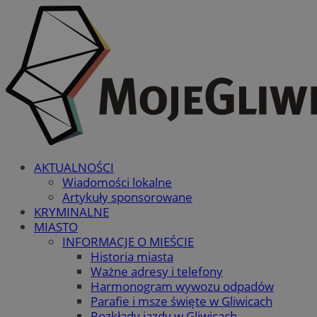
AKTUALNOŚCI
Wiadomości lokalne
Artykuły sponsorowane
KRYMINALNE
MIASTO
INFORMACJE O MIEŚCIE
Historia miasta
Ważne adresy i telefony
Harmonogram wywozu odpadów
Parafie i msze święte w Gliwicach
Rozkłady jazdy w Gliwicach