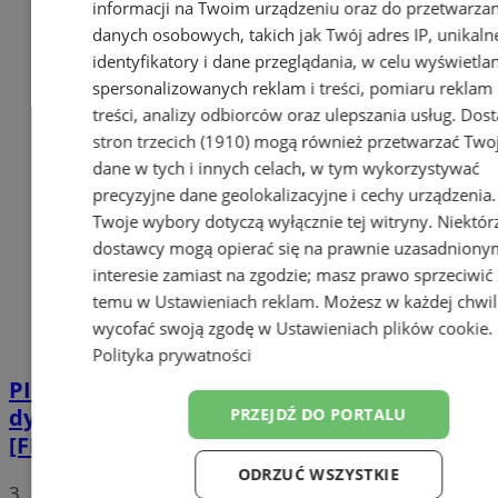
informacji na Twoim urządzeniu oraz do przetwarzan
danych osobowych, takich jak Twój adres IP, unikaln
identyfikatory i dane przeglądania, w celu wyświetla
spersonalizowanych reklam i treści, pomiaru reklam 
treści, analizy odbiorców oraz ulepszania usług.
Dost
stron trzecich (1910)
mogą również przetwarzać Two
dane w tych i innych celach, w tym wykorzystywać
precyzyjne dane geolokalizacyjne i cechy urządzenia.
Twoje wybory dotyczą wyłącznie tej witryny. Niektór
dostawcy mogą opierać się na prawnie uzasadniony
interesie zamiast na zgodzie; masz prawo sprzeciwić 
temu w
Ustawieniach reklam
. Możesz w każdej chwil
wycofać swoją zgodę w
Ustawieniach plików cookie
.
Polityka prywatności
PILNE: Potężny pożar hali w Gliwicach! Słup
dymu widoczny jest z wielu kilometrów
PRZEJDŹ DO PORTALU
[FILM]
ODRZUĆ WSZYSTKIE
3