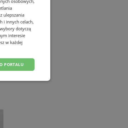
danych osobowych,
etlania
az ulepszania
 i innych celach,
 wybory dotyczą
nym interesie
sz w każdej
DO PORTALU
esklasyfikowane
ane