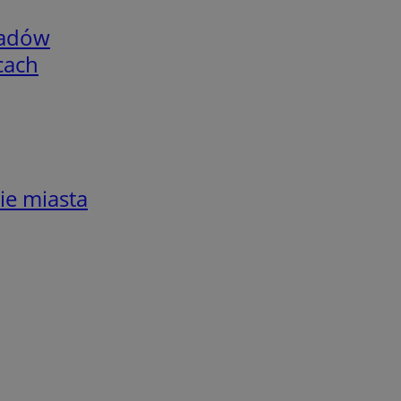
adów
cach
ie miasta