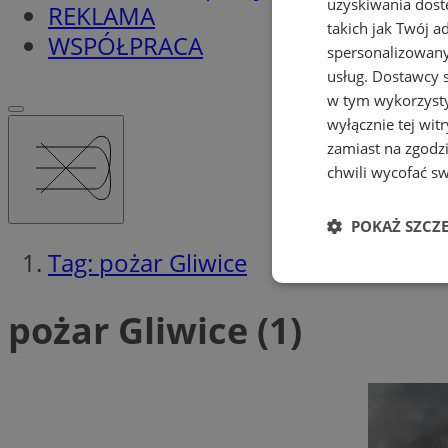
uzyskiwania dost
REKLAMA
takich jak Twój a
WSPÓŁPRACA
spersonalizowanyc
usług.
Dostawcy s
w tym wykorzysty
wyłącznie tej wi
zamiast na zgodz
chwili wycofać s
POKAŻ SZCZ
Tag: pożar Gliwice
Niezbędne
pożar Gliwice (1)
Ni