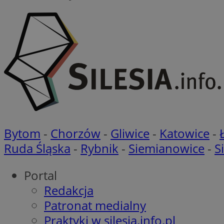
Nazwa
Nazwa
Nazwa
openstat_cgzhlulen
FCCDCF
openstat_gid
ANONCHK
ustat_68b4gen9bp
_clck
ustat_90lm6a20fh4
_fbp
openstat_mca4v3fy
_clsk
openstat_rq03hi8p
Bytom
-
Chorzów
-
Gliwice
-
Katowice
-
__gads
WMF-Uniq
Ruda Śląska
-
Rybnik
-
Siemianowice
-
S
OAID
ttwid
MR
Portal
Redakcja
MR
Patronat medialny
__eoi
Praktyki w silesia.info.pl
MUID