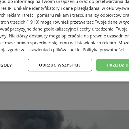
ępu do informacji na Twoim urządzeniu oraz do przetwarzania 
dres IP, unikalne identyfikatory i dane przeglądania, w celu wyświ
h reklam i treści, pomiaru reklam i treści, analizy odbiorców or
tron trzecich (1910)
mogą również przetwarzać Twoje dane w tych
wać precyzyjne dane geolokalizacyjne i cechy urządzenia. Twoje
tryny. Niektórzy dostawcy mogą opierać się na prawnie uzasadnio
ie; masz prawo sprzeciwić się temu w
Ustawieniach reklam
. Może
woją zgodę w
Ustawieniach plików cookie
.
Polityka prywatności
EGÓŁY
ODRZUĆ WSZYSTKIE
PRZEJDŹ 
Wydajność
Targetowanie
Funkcjonalność
Ni
ezbędne
Wydajność
Targetowanie
Funkcjonalność
Niesklasyfikow