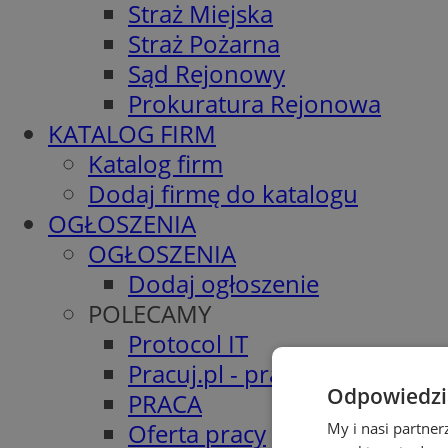
Straż Miejska
Straż Pożarna
Sąd Rejonowy
Prokuratura Rejonowa
KATALOG FIRM
Katalog firm
Dodaj firmę do katalogu
OGŁOSZENIA
OGŁOSZENIA
Dodaj ogłoszenie
POLECAMY
Protocol IT
Pracuj.pl - praca w Gliwicach
Odpowiedzia
PRACA
Oferta pracy
My i nasi partne