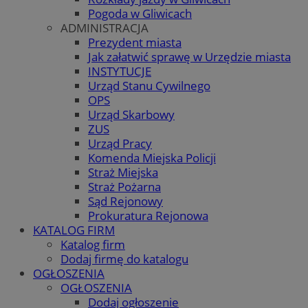
Pogoda w Gliwicach
ADMINISTRACJA
Prezydent miasta
Jak załatwić sprawę w Urzędzie miasta
INSTYTUCJE
Urząd Stanu Cywilnego
OPS
Urząd Skarbowy
ZUS
Urząd Pracy
Komenda Miejska Policji
Straż Miejska
Straż Pożarna
Sąd Rejonowy
Prokuratura Rejonowa
KATALOG FIRM
Katalog firm
Dodaj firmę do katalogu
OGŁOSZENIA
OGŁOSZENIA
Dodaj ogłoszenie