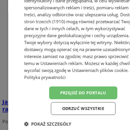
identyfikatory i dane przeglądania, w celu wyświetla
spersonalizowanych reklam i treści, pomiaru reklam 
treści, analizy odbiorców oraz ulepszania usług.
Dost
stron trzecich (1910)
mogą również przetwarzać Two
dane w tych i innych celach, w tym wykorzystywać
precyzyjne dane geolokalizacyjne i cechy urządzenia.
Twoje wybory dotyczą wyłącznie tej witryny. Niektór
dostawcy mogą opierać się na prawnie uzasadniony
interesie zamiast na zgodzie; masz prawo sprzeciwić 
temu w
Ustawieniach reklam
. Możesz w każdej chwil
wycofać swoją zgodę w
Ustawieniach plików cookie
.
Polityka prywatności
PRZEJDŹ DO PORTALU
Jakie wydarzenia organizują dzielnicowi
radni? Sprawdź, co dzieje się w dzielnicach!
ODRZUĆ WSZYSTKIE
Portal należy do sieci
POKAŻ SZCZEGÓŁY