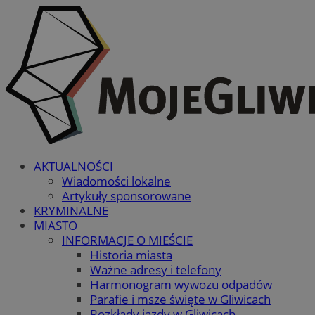
AKTUALNOŚCI
Wiadomości lokalne
Artykuły sponsorowane
KRYMINALNE
MIASTO
INFORMACJE O MIEŚCIE
Historia miasta
Ważne adresy i telefony
Harmonogram wywozu odpadów
Parafie i msze święte w Gliwicach
Rozkłady jazdy w Gliwicach