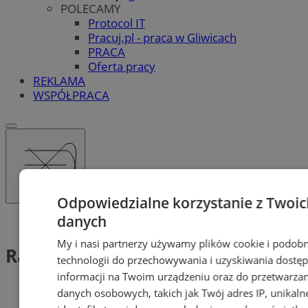
POLECAMY
Protocol IT
Pracuj.pl - praca w Gliwicach
PRACA
Oferta pracy
REKLAMA
WSPÓŁPRACA
Odpowiedzialne korzystanie z Twoic
danych
Tag: Radni dzielnicowi
My i nasi partnerzy używamy plików cookie i podob
Radni dzielnicowi (1)
technologii do przechowywania i uzyskiwania dostę
informacji na Twoim urządzeniu oraz do przetwarzan
danych osobowych, takich jak Twój adres IP, unikaln