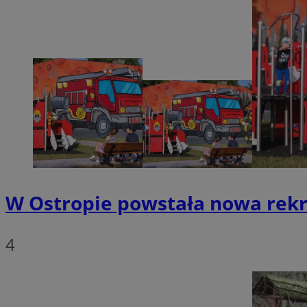
Nazwa
SessID
QeSessID
MvSessID
msToken
VISITOR_PRIVACY_
W Ostropie powstała nowa rekre
4
CookieScriptConse