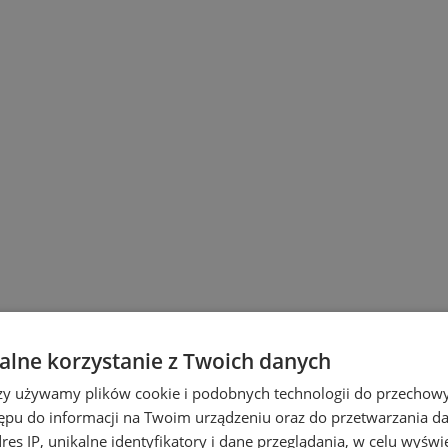
lne korzystanie z Twoich danych
rzy używamy plików cookie i podobnych technologii do przechow
ępu do informacji na Twoim urządzeniu oraz do przetwarzania 
dres IP, unikalne identyfikatory i dane przeglądania, w celu wyświ