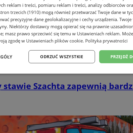
h reklam i treści, pomiaru reklam i treści, analizy odbiorców or
tron trzecich (1910)
mogą również przetwarzać Twoje dane w tych
wać precyzyjne dane geolokalizacyjne i cechy urządzenia. Twoje
tryny. Niektórzy dostawcy mogą opierać się na prawnie uzasadnio
ie; masz prawo sprzeciwić się temu w
Ustawieniach reklam
. Może
woją zgodę w
Ustawieniach plików cookie
.
Polityka prywatności
EGÓŁY
ODRZUĆ WSZYSTKIE
PRZEJDŹ 
Wydajność
Targetowanie
Funkcjonalność
Ni
 stawie Szachta zapewnią bard
ezbędne
Wydajność
Targetowanie
Funkcjonalność
Niesklasyfikow
ie umożliwiają korzystanie z podstawowych funkcji strony internetowej, takich jak log
Bez niezbędnych plików cookie nie można prawidłowo korzystać ze strony internetowe