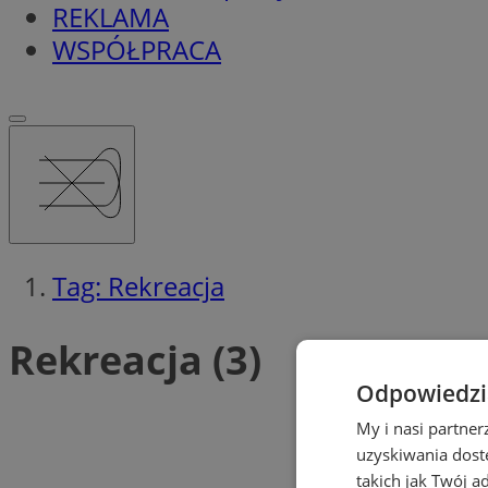
REKLAMA
WSPÓŁPRACA
Tag: Rekreacja
Rekreacja (3)
Odpowiedzia
My i nasi partne
uzyskiwania dost
takich jak Twój a