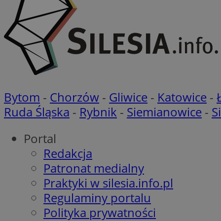
SM
VISITOR_INFO1_LIV
__gpi
MUID
Bytom
-
Chorzów
-
Gliwice
-
Katowice
-
_ga_RCENHLCHXC
Ruda Śląska
-
Rybnik
-
Siemianowice
-
S
_clsk
__Secure-YNID
Portal
Redakcja
ustat_gid
Patronat medialny
__Secure-
Praktyki w silesia.info.pl
ROLLOUT_TOKEN
Regulaminy portalu
Polityka prywatności