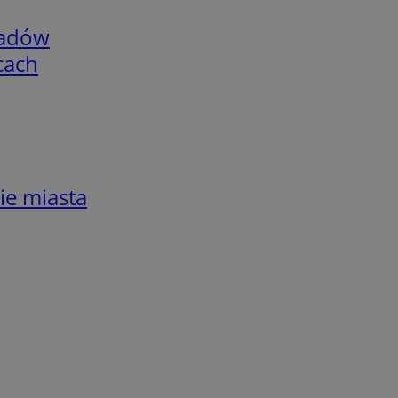
adów
cach
ie miasta