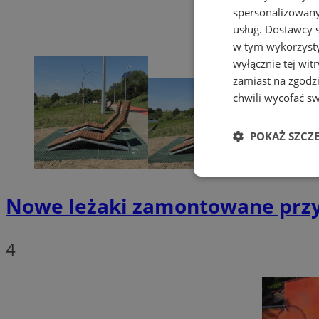
spersonalizowanyc
usług.
Dostawcy s
w tym wykorzysty
wyłącznie tej wi
zamiast na zgodz
chwili wycofać s
POKAŻ SZCZ
Niezbędne
Nowe leżaki zamontowane przy
4
Ni
Niezbędne pliki cook
zarządzanie kontem. 