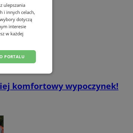
az ulepszania
 i innych celach,
 wybory dotyczą
nym interesie
sz w każdej
DO PORTALU
esklasyfikowane
ziej komfortowy wypoczynek!
ane
owanie użytkownika i
j.