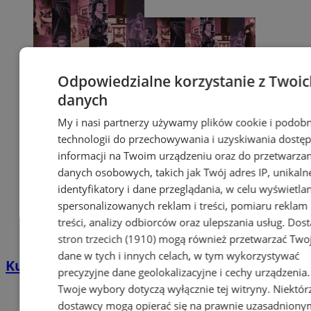
Odpowiedzialne korzystanie z Twoic
danych
My i nasi partnerzy używamy plików cookie i podob
technologii do przechowywania i uzyskiwania dostę
informacji na Twoim urządzeniu oraz do przetwarzan
danych osobowych, takich jak Twój adres IP, unikaln
identyfikatory i dane przeglądania, w celu wyświetla
spersonalizowanych reklam i treści, pomiaru reklam 
treści, analizy odbiorców oraz ulepszania usług.
Dost
stron trzecich (1910)
mogą również przetwarzać Two
dane w tych i innych celach, w tym wykorzystywać
Kulturalny rozkład jazdy: 28–30 lipca
precyzyjne dane geolokalizacyjne i cechy urządzenia.
Twoje wybory dotyczą wyłącznie tej witryny. Niektór
dostawcy mogą opierać się na prawnie uzasadniony