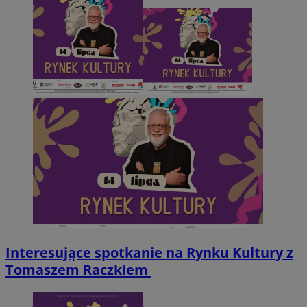
msToken
.tiktok.com
1 tydzień 3 dni
Google Privacy Policy
VISITOR_PRIVACY_METADATA
5 miesięcy 4
YouTube
tygodnie
.youtube.com
Interesujące spotkanie na Rynku Kultury z
Tomaszem Raczkiem