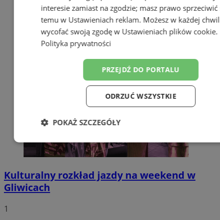
interesie zamiast na zgodzie; masz prawo sprzeciwić 
temu w
Ustawieniach reklam
. Możesz w każdej chwil
wycofać swoją zgodę w
Ustawieniach plików cookie
.
Polityka prywatności
PRZEJDŹ DO PORTALU
ODRZUĆ WSZYSTKIE
POKAŻ SZCZEGÓŁY
Niezbędne
Wydajność
Targetowa
Kulturalny rozkład jazdy na weekend w
Funkcjonalność
Niesklasyfikowan
Gliwicach
1