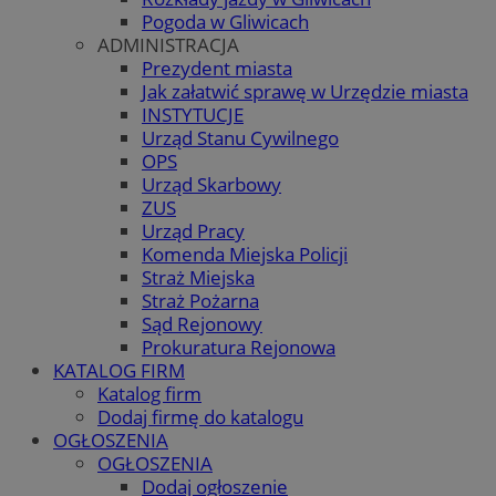
Pogoda w Gliwicach
ADMINISTRACJA
Prezydent miasta
Jak załatwić sprawę w Urzędzie miasta
INSTYTUCJE
Urząd Stanu Cywilnego
OPS
Urząd Skarbowy
ZUS
Urząd Pracy
Komenda Miejska Policji
Straż Miejska
Straż Pożarna
Sąd Rejonowy
Prokuratura Rejonowa
KATALOG FIRM
Katalog firm
Dodaj firmę do katalogu
OGŁOSZENIA
OGŁOSZENIA
Dodaj ogłoszenie