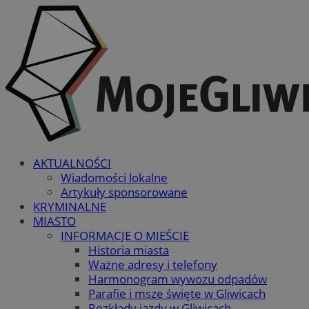
AKTUALNOŚCI
Wiadomości lokalne
Artykuły sponsorowane
KRYMINALNE
MIASTO
INFORMACJE O MIEŚCIE
Historia miasta
Ważne adresy i telefony
Harmonogram wywozu odpadów
Parafie i msze święte w Gliwicach
Rozkłady jazdy w Gliwicach