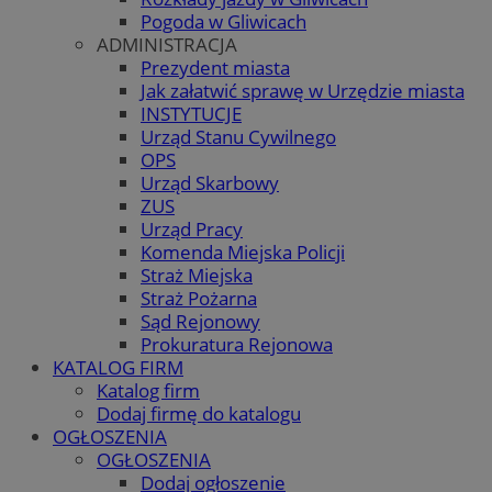
Pogoda w Gliwicach
ADMINISTRACJA
Prezydent miasta
Jak załatwić sprawę w Urzędzie miasta
INSTYTUCJE
Urząd Stanu Cywilnego
OPS
Urząd Skarbowy
ZUS
Urząd Pracy
Komenda Miejska Policji
Straż Miejska
Straż Pożarna
Sąd Rejonowy
Prokuratura Rejonowa
KATALOG FIRM
Katalog firm
Dodaj firmę do katalogu
OGŁOSZENIA
OGŁOSZENIA
Dodaj ogłoszenie