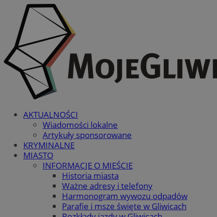
AKTUALNOŚCI
Wiadomości lokalne
Artykuły sponsorowane
KRYMINALNE
MIASTO
INFORMACJE O MIEŚCIE
Historia miasta
Ważne adresy i telefony
Harmonogram wywozu odpadów
Parafie i msze święte w Gliwicach
Rozkłady jazdy w Gliwicach