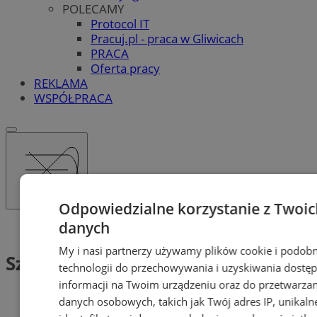
POLECAMY
Protocol IT
Pracuj.pl - praca w Gliwicach
PRACA
Oferta pracy
REKLAMA
WSPÓŁPRACA
Odpowiedzialne korzystanie z Twoic
danych
Tag: Szachta
My i nasi partnerzy używamy plików cookie i podob
Szachta (1)
technologii do przechowywania i uzyskiwania dostę
informacji na Twoim urządzeniu oraz do przetwarzan
danych osobowych, takich jak Twój adres IP, unikaln