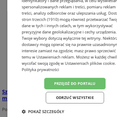
identyfikatory i dane przeglądania, w celu wyświetla
spersonalizowanych reklam i treści, pomiaru reklam 
treści, analizy odbiorców oraz ulepszania usług.
Dost
stron trzecich (1910)
mogą również przetwarzać Two
dane w tych i innych celach, w tym wykorzystywać
precyzyjne dane geolokalizacyjne i cechy urządzenia.
Twoje wybory dotyczą wyłącznie tej witryny. Niektór
dostawcy mogą opierać się na prawnie uzasadniony
interesie zamiast na zgodzie; masz prawo sprzeciwić 
temu w
Ustawieniach reklam
. Możesz w każdej chwil
wycofać swoją zgodę w
Ustawieniach plików cookie
.
Polityka prywatności
PRZEJDŹ DO PORTALU
Szachta po nowemu. Powstanie nowe
miejsce wypoczynku w Sośnicy!
ODRZUĆ WSZYSTKIE
Portal należy do sieci
POKAŻ SZCZEGÓŁY