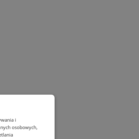
ywania i
danych osobowych,
etlania