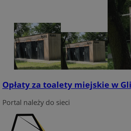
Nazwa
SessID
QeSessID
MvSessID
msToken
VISITOR_PRIVACY_
Opłaty za toalety miejskie w Gl
Portal należy do sieci
CookieScriptConse