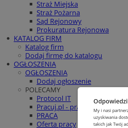
Straż Miejska
Straż Pożarna
Sąd Rejonowy
Prokuratura Rejonowa
KATALOG FIRM
Katalog firm
Dodaj firmę do katalogu
OGŁOSZENIA
OGŁOSZENIA
Dodaj ogłoszenie
POLECAMY
Protocol IT
Odpowiedzia
Pracuj.pl - praca w Gliwicach
My i nasi partne
PRACA
uzyskiwania dost
Oferta pracy
takich jak Twój a