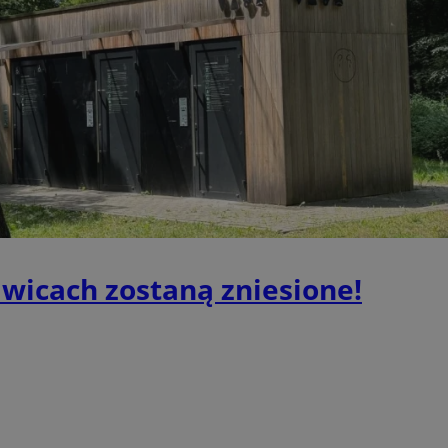
Provider
/
Okres
Opis
Domena
przechowywania
mojegliwice.pl
1 rok
Ten plik cookie przechowuje identyfi
mojegliwice.pl
1 rok
Ten plik cookie przechowuje identyfi
mojegliwice.pl
1 rok
Ten plik cookie przechowuje identyfi
.tiktok.com
1 tydzień 3 dni
Ten plik cookie jest używany do cel
i bezpieczeństwa, zapewniając, że 
pozostają zalogowani, a ich dane są
poruszać się przez witrynę interneto
jej usług.
METADATA
5 miesięcy 4
Ten plik cookie przechowuje inform
YouTube
tygodnie
użytkownika oraz jego preferencjac
.youtube.com
prywatności podczas korzystania z w
iwicach zostaną zniesione!
wybory dotyczące polityki prywatno
zgody, zapewniając ich przestrzegan
wizytach. Dzięki temu użytkownik 
konfigurować swoich preferencji, c
zgodność z regulacjami ochrony dan
Google Privacy Policy
nt
4 tygodnie 2 dni
Ten plik cookie jest używany przez 
CookieScript
Script.com do zapamiętywania prefe
mojegliwice.pl
zgody użytkownika na pliki cookie. J
aby baner cookie Cookie-Script.com