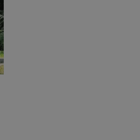
kator sesji.
kator sesji.
kator sesji.
ów uwierzytelniania
użytkownicy
 zabezpieczone, jak
wą lub interakcji z
acje o zgodzie
h dotyczących
itryny. Rejestruje
ści i ustawień
ie w kolejnych
nie musi ponownie
o zwiększa wygodę i
ych.
usługę Cookie-
rencji dotyczących
est to konieczne,
 działał poprawnie.