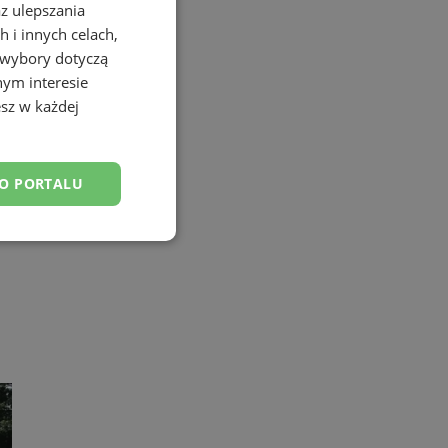
az ulepszania
 i innych celach,
 wybory dotyczą
nym interesie
sz w każdej
DO PORTALU
esklasyfikowane
ane
owanie użytkownika i
j.