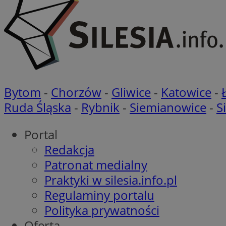
Nazwa
Nazwa
Nazwa
openstat_cgzhlulen
FCCDCF
openstat_gid
ANONCHK
ustat_68b4gen9bp
_clck
ustat_90lm6a20fh4
_fbp
Bytom
-
Chorzów
-
Gliwice
-
Katowice
-
openstat_mca4v3fy
_clsk
Ruda Śląska
-
Rybnik
-
Siemianowice
-
S
openstat_rq03hi8p
__gads
WMF-Uniq
Portal
OAID
ttwid
MR
Redakcja
Patronat medialny
MR
Praktyki w silesia.info.pl
__eoi
Regulaminy portalu
MUID
Polityka prywatności
_ga
Oferta