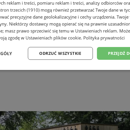
h reklam i treści, pomiaru reklam i treści, analizy odbiorców or
tron trzecich (1910)
mogą również przetwarzać Twoje dane w tych
wać precyzyjne dane geolokalizacyjne i cechy urządzenia. Twoje
tryny. Niektórzy dostawcy mogą opierać się na prawnie uzasadnio
ie; masz prawo sprzeciwić się temu w
Ustawieniach reklam
. Może
woją zgodę w
Ustawieniach plików cookie
.
Polityka prywatności
EGÓŁY
ODRZUĆ WSZYSTKIE
PRZEJDŹ 
Wydajność
Targetowanie
Funkcjonalność
Ni
ezbędne
Wydajność
Targetowanie
Funkcjonalność
Niesklasyfikow
ie umożliwiają korzystanie z podstawowych funkcji strony internetowej, takich jak log
Bez niezbędnych plików cookie nie można prawidłowo korzystać ze strony internetowe