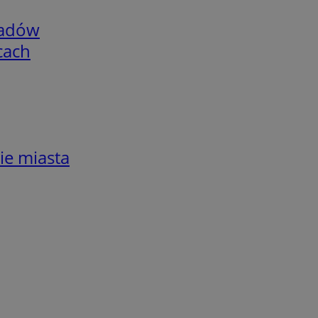
adów
cach
ie miasta