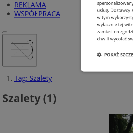
REKLAMA
spersonalizowanyc
usług.
Dostawcy s
WSPÓŁPRACA
w tym wykorzysty
wyłącznie tej wi
zamiast na zgodz
chwili wycofać s
POKAŻ SZCZ
Niezbędne
Tag: Szalety
Szalety (1)
Ni
Niezbędne pliki cook
zarządzanie kontem. 