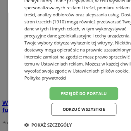
identyfikatory i dane przeglądania, w celu wyświetla
spersonalizowanych reklam i treści, pomiaru reklam 
treści, analizy odbiorców oraz ulepszania usług.
Dost
stron trzecich (1910)
mogą również przetwarzać Two
dane w tych i innych celach, w tym wykorzystywać
precyzyjne dane geolokalizacyjne i cechy urządzenia.
Twoje wybory dotyczą wyłącznie tej witryny. Niektór
dostawcy mogą opierać się na prawnie uzasadniony
interesie zamiast na zgodzie; masz prawo sprzeciwić 
temu w
Ustawieniach reklam
. Możesz w każdej chwil
wycofać swoją zgodę w
Ustawieniach plików cookie
.
Polityka prywatności
PRZEJDŹ DO PORTALU
Wiosenne kurtki dla dzieci - moda,
funkcjonalność i wygoda
ODRZUĆ WSZYSTKIE
Portal należy do sieci
POKAŻ SZCZEGÓŁY