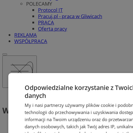
POLECAMY
Protocol IT
Pracuj.pl - praca w Gliwicach
PRACA
Oferta pracy
REKLAMA
WSPÓŁPRACA
Odpowiedzialne korzystanie z Twoic
danych
Tag: Wiosenne kurtki dla dzieci
My i nasi partnerzy używamy plików cookie i podob
Wiosenne kurtki dla dzieci (1)
technologii do przechowywania i uzyskiwania dostę
informacji na Twoim urządzeniu oraz do przetwarzan
danych osobowych, takich jak Twój adres IP, unikaln