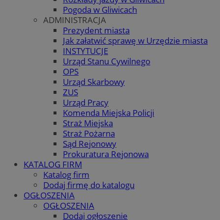
Pogoda w Gliwicach
ADMINISTRACJA
Prezydent miasta
Jak załatwić sprawę w Urzędzie miasta
INSTYTUCJE
Urząd Stanu Cywilnego
OPS
Urząd Skarbowy
ZUS
Urząd Pracy
Komenda Miejska Policji
Straż Miejska
Straż Pożarna
Sąd Rejonowy
Prokuratura Rejonowa
KATALOG FIRM
Katalog firm
Dodaj firmę do katalogu
OGŁOSZENIA
OGŁOSZENIA
Dodaj ogłoszenie