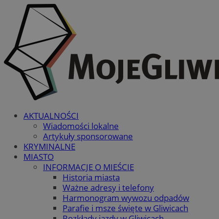
AKTUALNOŚCI
Wiadomości lokalne
Artykuły sponsorowane
KRYMINALNE
MIASTO
INFORMACJE O MIEŚCIE
Historia miasta
Ważne adresy i telefony
Harmonogram wywozu odpadów
Parafie i msze święte w Gliwicach
Rozkłady jazdy w Gliwicach