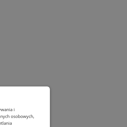
ywania i
danych osobowych,
etlania