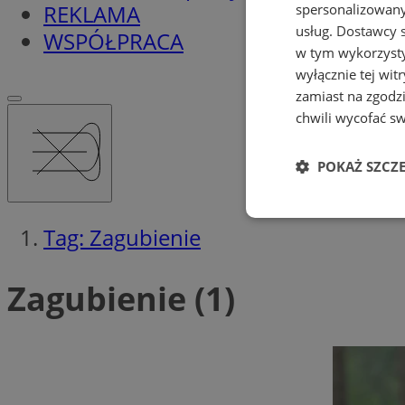
REKLAMA
spersonalizowanyc
usług.
Dostawcy s
WSPÓŁPRACA
w tym wykorzysty
wyłącznie tej wi
zamiast na zgodz
chwili wycofać s
POKAŻ SZCZ
Niezbędne
Tag: Zagubienie
Zagubienie (1)
Ni
Niezbędne pliki cook
zarządzanie kontem. 