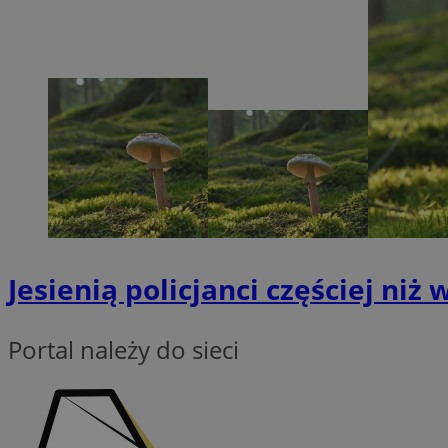
Nazwa
SessID
QeSessID
MvSessID
msToken
VISITOR_PRIVACY_
Jesienią policjanci częściej ni
Portal należy do sieci
CookieScriptConse