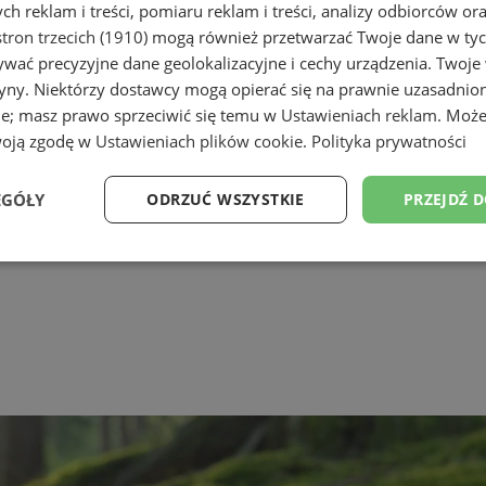
h reklam i treści, pomiaru reklam i treści, analizy odbiorców or
tron trzecich (1910)
mogą również przetwarzać Twoje dane w tych
wać precyzyjne dane geolokalizacyjne i cechy urządzenia. Twoje
tryny. Niektórzy dostawcy mogą opierać się na prawnie uzasadnio
ie; masz prawo sprzeciwić się temu w
Ustawieniach reklam
. Może
woją zgodę w
Ustawieniach plików cookie
.
Polityka prywatności
EGÓŁY
ODRZUĆ WSZYSTKIE
PRZEJDŹ 
Wydajność
Targetowanie
Funkcjonalność
Ni
ezbędne
Wydajność
Targetowanie
Funkcjonalność
Niesklasyfikow
ie umożliwiają korzystanie z podstawowych funkcji strony internetowej, takich jak log
Bez niezbędnych plików cookie nie można prawidłowo korzystać ze strony internetowe