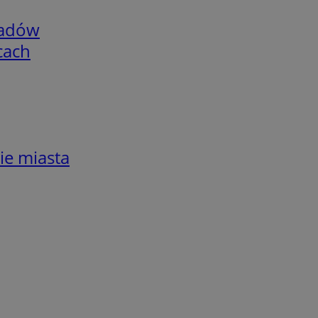
adów
cach
ie miasta