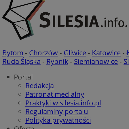
Nazwa
Nazwa
Nazwa
openstat_cgzhlulen
FCCDCF
openstat_gid
ANONCHK
ustat_68b4gen9bp
_clck
ustat_90lm6a20fh4
_fbp
Bytom
-
Chorzów
-
Gliwice
-
Katowice
-
openstat_mca4v3fy
_clsk
Ruda Śląska
-
Rybnik
-
Siemianowice
-
S
openstat_rq03hi8p
__gads
WMF-Uniq
Portal
OAID
ttwid
MR
Redakcja
Patronat medialny
MR
Praktyki w silesia.info.pl
__eoi
Regulaminy portalu
MUID
Polityka prywatności
_ga
Oferta