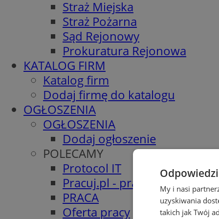
Straż Miejska
Straż Pożarna
Sąd Rejonowy
Prokuratura Rejonowa
KATALOG FIRM
Katalog firm
Dodaj firmę do katalogu
OGŁOSZENIA
OGŁOSZENIA
Dodaj ogłoszenie
POLECAMY
Protocol IT
Odpowiedzia
Pracuj.pl - praca w Gliwicach
My i nasi partne
PRACA
uzyskiwania dost
Oferta pracy
takich jak Twój a