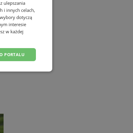
az ulepszania
 i innych celach,
 wybory dotyczą
nym interesie
sz w każdej
DO PORTALU
esklasyfikowane
ane
owanie użytkownika i
j.