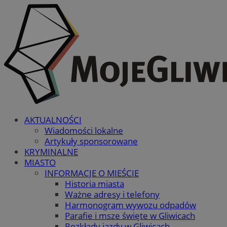
AKTUALNOŚCI
Wiadomości lokalne
Artykuły sponsorowane
KRYMINALNE
MIASTO
INFORMACJE O MIEŚCIE
Historia miasta
Ważne adresy i telefony
Harmonogram wywozu odpadów
Parafie i msze święte w Gliwicach
Rozkłady jazdy w Gliwicach