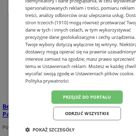
identyfikatory i dane przeglądania, w celu wyświetla
spersonalizowanych reklam i treści, pomiaru reklam 
treści, analizy odbiorców oraz ulepszania usług.
Dost
stron trzecich (1910)
mogą również przetwarzać Two
dane w tych i innych celach, w tym wykorzystywać
precyzyjne dane geolokalizacyjne i cechy urządzenia.
Twoje wybory dotyczą wyłącznie tej witryny. Niektór
dostawcy mogą opierać się na prawnie uzasadniony
interesie zamiast na zgodzie; masz prawo sprzeciwić 
temu w
Ustawieniach reklam
. Możesz w każdej chwil
wycofać swoją zgodę w
Ustawieniach plików cookie
.
Polityka prywatności
PRZEJDŹ DO PORTALU
Bezpieczne zakupy przedświąteczne 2024.
Pamiętajcie o kilku zasadach!
ODRZUĆ WSZYSTKIE
Portal należy do sieci
POKAŻ SZCZEGÓŁY