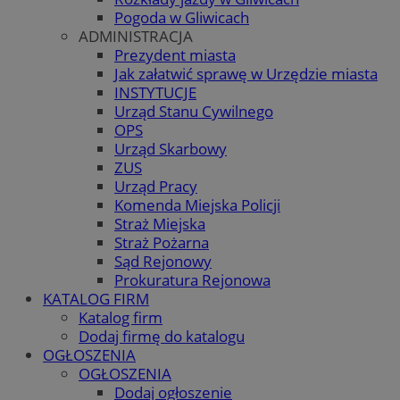
Pogoda w Gliwicach
ADMINISTRACJA
Prezydent miasta
Jak załatwić sprawę w Urzędzie miasta
INSTYTUCJE
Urząd Stanu Cywilnego
OPS
Urząd Skarbowy
ZUS
Urząd Pracy
Komenda Miejska Policji
Straż Miejska
Straż Pożarna
Sąd Rejonowy
Prokuratura Rejonowa
KATALOG FIRM
Katalog firm
Dodaj firmę do katalogu
OGŁOSZENIA
OGŁOSZENIA
Dodaj ogłoszenie