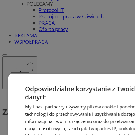
POLECAMY
Protocol IT
Pracuj.pl - praca w Gliwicach
PRACA
Oferta pracy
REKLAMA
WSPÓŁPRACA
Odpowiedzialne korzystanie z Twoic
danych
Tag: Zakupy przedświąteczne
My i nasi partnerzy używamy plików cookie i podob
Zakupy przedświąteczne (1)
technologii do przechowywania i uzyskiwania dostę
informacji na Twoim urządzeniu oraz do przetwarzan
danych osobowych, takich jak Twój adres IP, unikaln