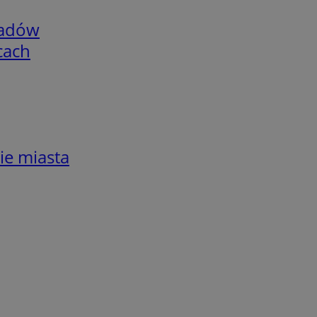
adów
cach
ie miasta