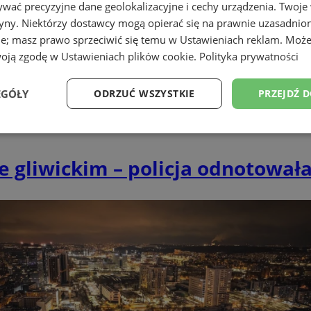
wać precyzyjne dane geolokalizacyjne i cechy urządzenia. Twoje
tryny. Niektórzy dostawcy mogą opierać się na prawnie uzasadnio
ie; masz prawo sprzeciwić się temu w
Ustawieniach reklam
. Może
woją zgodę w
Ustawieniach plików cookie
.
Polityka prywatności
EGÓŁY
ODRZUĆ WSZYSTKIE
PRZEJDŹ 
Wydajność
Targetowanie
Funkcjonalność
Ni
 gliwickim – policja odnotowała
ezbędne
Wydajność
Targetowanie
Funkcjonalność
Niesklasyfikow
ie umożliwiają korzystanie z podstawowych funkcji strony internetowej, takich jak log
Bez niezbędnych plików cookie nie można prawidłowo korzystać ze strony internetowe
Provider
/
Okres
Opis
Domena
przechowywania