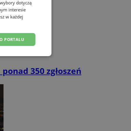
 wybory dotyczą
nym interesie
sz w każdej
DO PORTALU
esklasyfikowane
 ponad 350 zgłoszeń
ane
owanie użytkownika i
j.