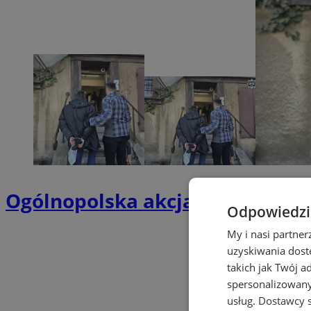
Ogólnopolska akcja “Poszukiwan
Odpowiedzia
My i nasi partne
uzyskiwania dost
takich jak Twój a
spersonalizowanyc
usług.
Dostawcy s