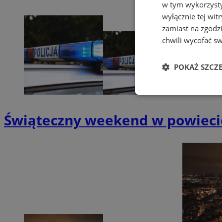
w tym wykorzysty
wyłącznie tej wi
zamiast na zgodz
chwili wycofać s
POKAŻ SZCZ
Niezbędne
Świąteczny weekend w powiecie
Ni
Niezbędne pliki cook
zarządzanie kontem. 
Nazwa