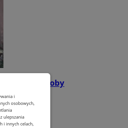
li 22 osób osoby
ywania i
danych osobowych,
etlania
az ulepszania
 i innych celach,