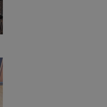
kator sesji.
kator sesji.
kator sesji.
ów uwierzytelniania
użytkownicy
 zabezpieczone, jak
wą lub interakcji z
acje o zgodzie
h dotyczących
itryny. Rejestruje
ści i ustawień
ie w kolejnych
nie musi ponownie
o zwiększa wygodę i
ych.
usługę Cookie-
rencji dotyczących
est to konieczne,
 działał poprawnie.