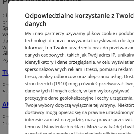
Prace wysokościowe
Odpowiedzialne korzystanie z Twoic
Chcesz zlecić
prace wysokościowe
? Potrzebujesz
profesjonalnego mycia okien lub malowania elewacji?
danych
Sprawdź firmy świadczące fachowe
usługi
My i nasi partnerzy używamy plików cookie i podob
wysokościowe
w mieście Gliwice. m.in. odśnieżanie
dachów, montaże i demontaże urządzeń oraz wiele
technologii do przechowywania i uzyskiwania dostę
więcej. Tu znajdziesz również najlepsze oferty w
informacji na Twoim urządzeniu oraz do przetwarzan
Gliwicach profesjonalnych szkoleń do prac na
danych osobowych, takich jak Twój adres IP, unikaln
wysokości.
identyfikatory i dane przeglądania, w celu wyświetla
spersonalizowanych reklam i treści, pomiaru reklam 
TUNDRA
treści, analizy odbiorców oraz ulepszania usług.
Dost
stron trzecich (1910)
mogą również przetwarzać Two
Prace wysokościowe
dane w tych i innych celach, w tym wykorzystywać
Pszczyńska, 44-100 Gliwice
precyzyjne dane geolokalizacyjne i cechy urządzenia.
AMEX Andrzej Majewski
Twoje wybory dotyczą wyłącznie tej witryny. Niektór
dostawcy mogą opierać się na prawnie uzasadniony
Prace wysokościowe
interesie zamiast na zgodzie; masz prawo sprzeciwić 
Czwartaków, 44-100 Gliwice
temu w
Ustawieniach reklam
. Możesz w każdej chwil
wycofać swoją zgodę w
Ustawieniach plików cookie
.