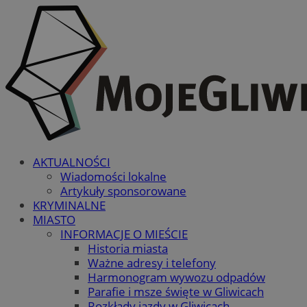
AKTUALNOŚCI
Wiadomości lokalne
Artykuły sponsorowane
KRYMINALNE
MIASTO
INFORMACJE O MIEŚCIE
Historia miasta
Ważne adresy i telefony
Harmonogram wywozu odpadów
Parafie i msze święte w Gliwicach
Rozkłady jazdy w Gliwicach