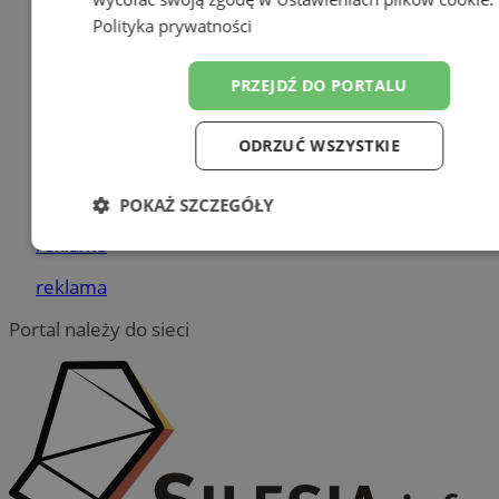
Dodaj firmę
Polityka prywatności
Pozostałe firmy w kategorii
PRZEJDŹ DO PORTALU
reklama
Największy sklep z częściami
ODRZUĆ WSZYSTKIE
online!
Tworzenie stron www - Gliwice
POKAŻ SZCZEGÓŁY
reklama
Niezbędne
Wydajność
Targetowa
reklama
Portal należy do sieci
Funkcjonalność
Niesklasyfikowan
Niezbędne
Wydajność
Targetowanie
Funkcjonalno