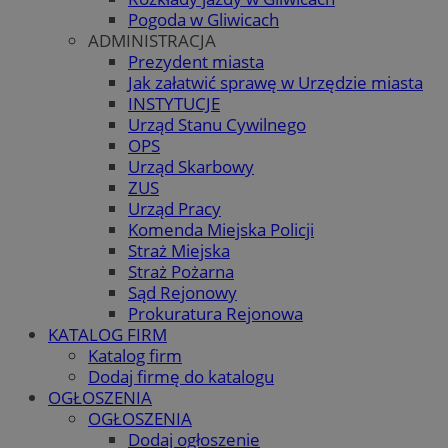
Pogoda w Gliwicach
ADMINISTRACJA
Prezydent miasta
Jak załatwić sprawę w Urzędzie miasta
INSTYTUCJE
Urząd Stanu Cywilnego
OPS
Urząd Skarbowy
ZUS
Urząd Pracy
Komenda Miejska Policji
Straż Miejska
Straż Pożarna
Sąd Rejonowy
Prokuratura Rejonowa
KATALOG FIRM
Katalog firm
Dodaj firmę do katalogu
OGŁOSZENIA
OGŁOSZENIA
Dodaj ogłoszenie