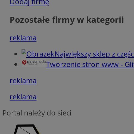
Dodaj firmę
VISITOR_PRIVACY_
Pozostałe firmy w kategorii
reklama
CookieScriptConse
Największy sklep z częśc
Tworzenie stron www - Gli
reklama
Nazwa
Nazwa
Nazwa
openstat_cgzhlulen
reklama
FCCDCF
openstat_gid
ANONCHK
ustat_68b4gen9bp
_clck
Portal należy do sieci
ustat_90lm6a20fh4
_fbp
openstat_mca4v3fy
_clsk
openstat_rq03hi8p