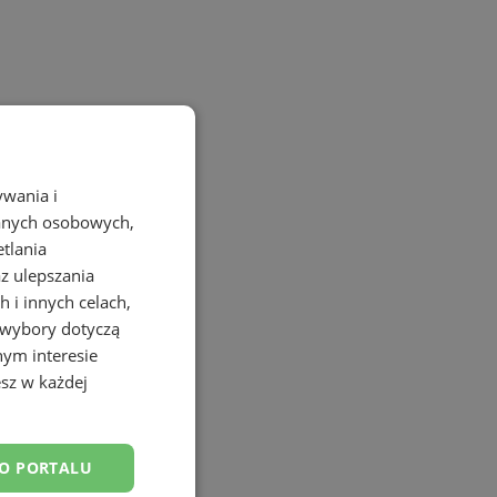
ywania i
danych osobowych,
etlania
az ulepszania
 i innych celach,
 wybory dotyczą
nym interesie
sz w każdej
DO PORTALU