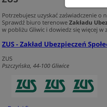
Niezbędne
Potrzebujesz uzyskać zaświadczenie o 
Sprawdź biuro terenowe
Zakładu Ubez
w pobliżu Gliwic i dowiedz się więcej w 
ZUS - Zakład Ubezpieczeń Społ
Ni
Niezbędne pliki cook
zarządzanie kontem. 
ZUS
Pszczyńska, 44-100 Gliwice
Nazwa
SessID
QeSessID
MvSessID
msToken