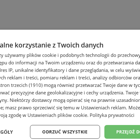
lne korzystanie z Twoich danych
rzy używamy plików cookie i podobnych technologii do przechow
ępu do informacji na Twoim urządzeniu oraz do przetwarzania 
dres IP, unikalne identyfikatory i dane przeglądania, w celu wyświ
h reklam i treści, pomiaru reklam i treści, analizy odbiorców or
tron trzecich (1910)
mogą również przetwarzać Twoje dane w tych
wać precyzyjne dane geolokalizacyjne i cechy urządzenia. Twoje
tryny. Niektórzy dostawcy mogą opierać się na prawnie uzasadnio
ie; masz prawo sprzeciwić się temu w
Ustawieniach reklam
. Może
woją zgodę w
Ustawieniach plików cookie
.
Polityka prywatności
EGÓŁY
ODRZUĆ WSZYSTKIE
PRZEJDŹ 