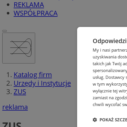
REKLAMA
WSPÓŁPRACA
Odpowiedzia
My i nasi partne
uzyskiwania dost
takich jak Twój a
spersonalizowanyc
Katalog firm
usług.
Dostawcy s
Urzędy i Instytucje
w tym wykorzysty
ZUS
wyłącznie tej wi
zamiast na zgodz
chwili wycofać s
reklama
POKAŻ SZCZ
ZUS