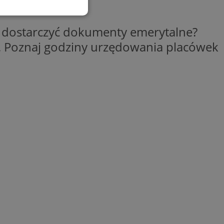
esklasyfikowane
z dostarczyć dokumenty emerytalne?
. Poznaj godziny urzędowania placówek
ane
owanie użytkownika i
j.
kator sesji.
kator sesji.
kator sesji.
ów uwierzytelniania
użytkownicy
 zabezpieczone, jak
wą lub interakcji z