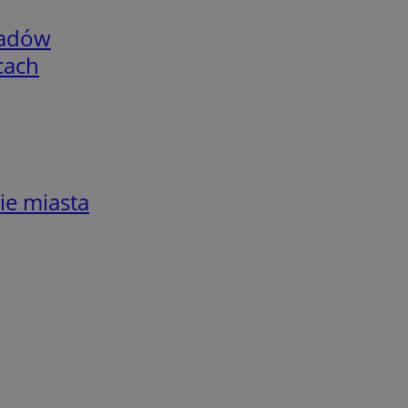
adów
cach
ie miasta