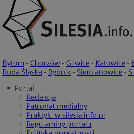
__gads
WMF-Uniq
OAID
ttwid
MR
MR
__eoi
MUID
Bytom
-
Chorzów
-
Gliwice
-
Katowice
-
_ga
Ruda Śląska
-
Rybnik
-
Siemianowice
-
S
SM
Portal
Redakcja
VISITOR_INFO1_LIV
Patronat medialny
__gpi
Praktyki w silesia.info.pl
Regulaminy portalu
MUID
_ga_RCENHLCHXC
Polityka prywatności