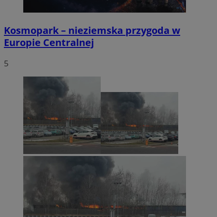
Kosmopark – nieziemska przygoda w
Europie Centralnej
5