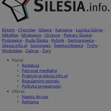
Bytom
-
Chorzów
-
Gliwice
-
Katowice
-
Łaziska Górne
-
Mikołów
-
Mysłowice
-
Orzesze
-
Piekary Śląskie
-
Pyskowice
-
Ruda Śląska
-
Rybnik
-
Siemianowice
-
Silesia.info.pl
-
Sosnowiec
-
Świętochłowice
-
Tychy
-
Wodzisław
-
Zabrze
-
Żory
Portal
Redakcja
Patronat medialny
Praktyki w silesia.info.pl
Regulaminy portalu
Polityka prywatności
Oferta
Napisz do nas
Reklama