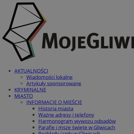
AKTUALNOŚCI
Wiadomości lokalne
Artykuły sponsorowane
KRYMINALNE
MIASTO
INFORMACJE O MIEŚCIE
Historia miasta
Ważne adresy i telefony
Harmonogram wywozu odpadów
Parafie i msze święte w Gliwicach
Rozkłady jazdy w Gliwicach