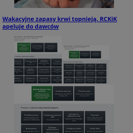
Wakacyjne zapasy krwi topnieją. RCKiK
apeluje do dawców