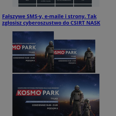
Fałszywe SMS-y, e-maile i strony. Tak
zgłosisz cyberoszustwo do CSIRT NASK