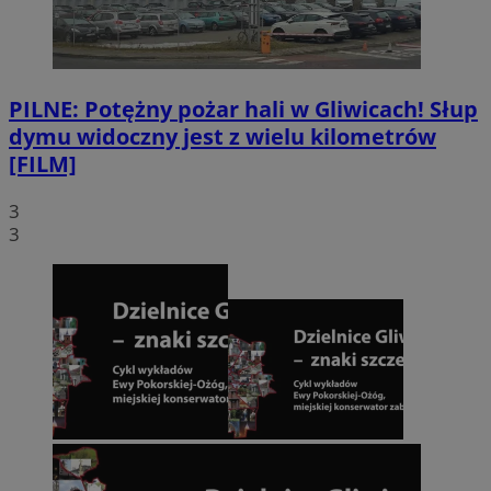
PILNE: Potężny pożar hali w Gliwicach! Słup
dymu widoczny jest z wielu kilometrów
[FILM]
3
3