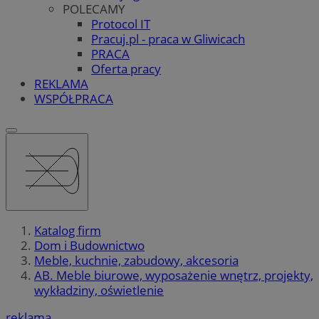
POLECAMY
Protocol IT
Pracuj.pl - praca w Gliwicach
PRACA
Oferta pracy
REKLAMA
WSPÓŁPRACA
Katalog firm
Dom i Budownictwo
Meble, kuchnie, zabudowy, akcesoria
AB. Meble biurowe, wyposażenie wnętrz, projekty,
wykładziny, oświetlenie
reklama