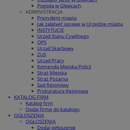
Pogoda w Gliwicach
ADMINISTRACJA
Prezydent miasta
Jak załatwić sprawę w Urzędzie miasta
INSTYTUCJE
Urząd Stanu Cywilnego
OPS
Urząd Skarbowy
ZUS
Urząd Pracy
Komenda Miejska Policji
Straż Miejska
Straż Pożarna
Sąd Rejonowy
Prokuratura Rejonowa
KATALOG FIRM
Katalog firm
Dodaj firmę do katalogu
OGŁOSZENIA
OGŁOSZENIA
Dodaj ogłoszenie