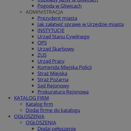
Pogoda w Gliwicach
ADMINISTRACJA
Prezydent miasta
Jak załatwić sprawę w Urzędzie miasta
INSTYTUCJE
Urząd Stanu Cywilnego
OPS
Urząd Skarbowy
ZUS
Urząd Pracy
Komenda Miejska Policji
Straż Miejska
Straż Pożarna
Sąd Rejonowy
Prokuratura Rejonowa
KATALOG FIRM
Katalog firm
Dodaj firmę do katalogu
OGŁOSZENIA
OGŁOSZENIA
Dodaj ogłoszenie