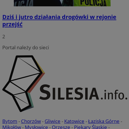
Dziś i jutro działania drogówki w rejonie
przejść
2
Portal należy do sieci
Bytom
-
Chorzów
-
Gliwice
-
Katowice
-
Łaziska Górne
-
Mikołów
-
Mysłowice
-
Orzesze
-
Piekary Śląskie
-