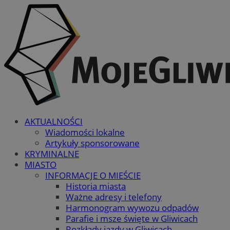
AKTUALNOŚCI
Wiadomości lokalne
Artykuły sponsorowane
KRYMINALNE
MIASTO
INFORMACJE O MIEŚCIE
Historia miasta
Ważne adresy i telefony
Harmonogram wywozu odpadów
Parafie i msze święte w Gliwicach
Rozkłady jazdy w Gliwicach