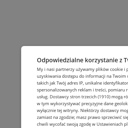
Odpowiedzialne korzystanie z 
My i nasi partnerzy używamy plików cookie i
uzyskiwania dostępu do informacji na Twoim
takich jak Twój adres IP, unikalne identyfikat
spersonalizowanych reklam i treści, pomiaru r
usług.
Dostawcy stron trzecich (1910)
mogą rów
w tym wykorzystywać precyzyjne dane geoloka
wyłącznie tej witryny. Niektórzy dostawcy mo
zamiast na zgodzie; masz prawo sprzeciwić s
chwili wycofać swoją zgodę w
Ustawieniach p