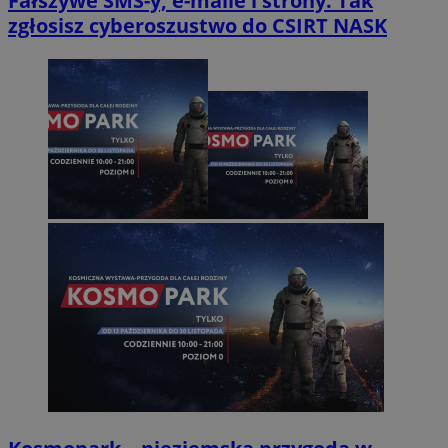
Fałszywe SMS-y, e-maile i strony. Tak
zgłosisz cyberoszustwo do CSIRT NASK