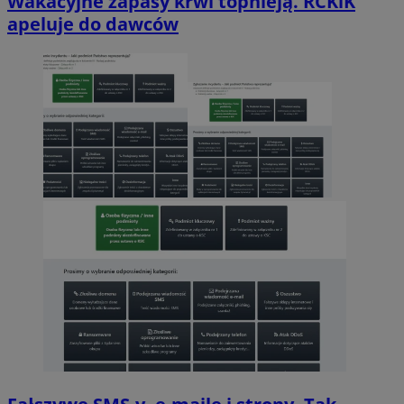
Wakacyjne zapasy krwi topnieją. RCKiK
apeluje do dawców