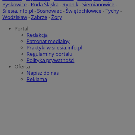
Pyskowice
-
Ruda Śląska
-
Rybnik
-
Siemianowice
-
Silesia.info.pl
-
Sosnowiec
-
Świętochłowice
-
Tychy
-
Wodzisław
-
Zabrze
-
Żory
Portal
Redakcja
Patronat medialny
Praktyki w silesia.info.pl
Regulaminy portalu
Polityka prywatności
Oferta
Napisz do nas
Reklama