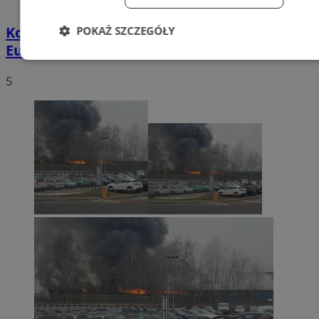
Kosmopark – nieziemska przygoda w
POKAŻ SZCZEGÓŁY
Europie Centralnej
Niezbędne
Wydajność
Targetowa
5
Funkcjonalność
Niesklasyfikowan
Niezbędne
Wydajność
Targetowanie
Funkcjonalno
Niesklasyfikowane
Niezbędne pliki cookie umożliwiają korzystanie z podstawowych fun
strony internetowej, takich jak logowanie użytkownika i zarządzanie
kontem. Bez niezbędnych plików cookie nie można prawidłowo
korzystać ze strony internetowej.