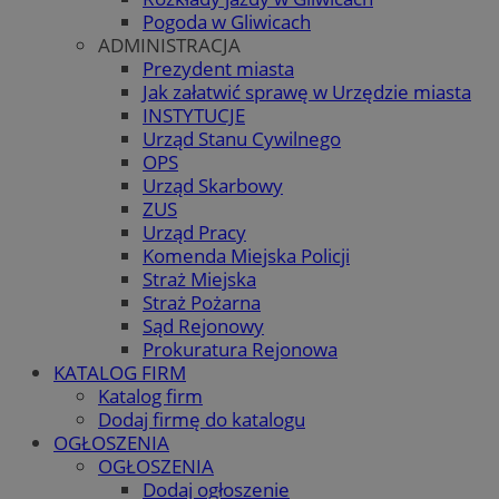
Pogoda w Gliwicach
ADMINISTRACJA
Prezydent miasta
Jak załatwić sprawę w Urzędzie miasta
INSTYTUCJE
Urząd Stanu Cywilnego
OPS
Urząd Skarbowy
ZUS
Urząd Pracy
Komenda Miejska Policji
Straż Miejska
Straż Pożarna
Sąd Rejonowy
Prokuratura Rejonowa
KATALOG FIRM
Katalog firm
Dodaj firmę do katalogu
OGŁOSZENIA
OGŁOSZENIA
Dodaj ogłoszenie