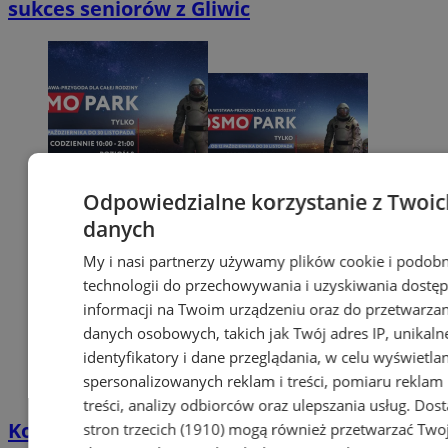
sukces seniorów z Gliwic
Odpowiedzialne korzystanie z Twoic
danych
My i nasi partnerzy używamy plików cookie i podob
technologii do przechowywania i uzyskiwania dostę
informacji na Twoim urządzeniu oraz do przetwarzan
danych osobowych, takich jak Twój adres IP, unikaln
identyfikatory i dane przeglądania, w celu wyświetla
spersonalizowanych reklam i treści, pomiaru reklam 
treści, analizy odbiorców oraz ulepszania usług.
Dost
Kosmopark – nieziemska przygoda w
stron trzecich (1910)
mogą również przetwarzać Two