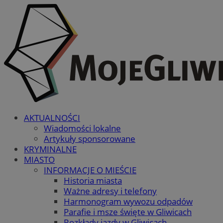
AKTUALNOŚCI
Wiadomości lokalne
Artykuły sponsorowane
KRYMINALNE
MIASTO
INFORMACJE O MIEŚCIE
Historia miasta
Ważne adresy i telefony
Harmonogram wywozu odpadów
Parafie i msze święte w Gliwicach
Rozkłady jazdy w Gliwicach