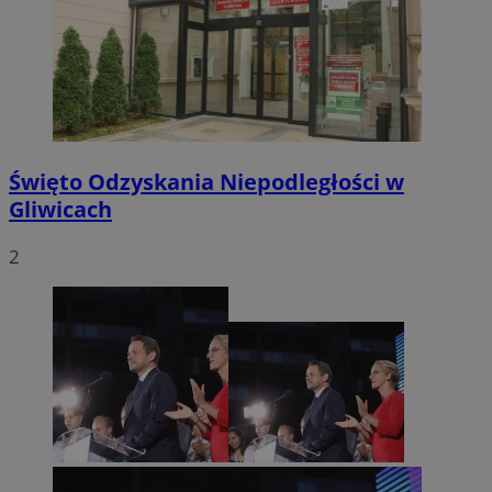
Święto Odzyskania Niepodległości w
Gliwicach
2
CookieScriptConsent
4 tygodnie 2 dni
CookieScript
mojegliwice.pl