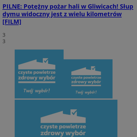
Funkcjonalność
Niesklasyfikowan
PILNE: Potężny pożar hali w Gliwicach! Słup
dymu widoczny jest z wielu kilometrów
[FILM]
3
3
Niezbędne
Wydajność
Targetowanie
Funkcjonalno
Niesklasyfikowane
Niezbędne pliki cookie umożliwiają korzystanie z podstawowych fun
strony internetowej, takich jak logowanie użytkownika i zarządzanie
kontem. Bez niezbędnych plików cookie nie można prawidłowo
korzystać ze strony internetowej.
Provider
/
Okres
Nazwa
Domena
przechowywani
SessID
mojegliwice.pl
1 rok
QeSessID
mojegliwice.pl
1 rok