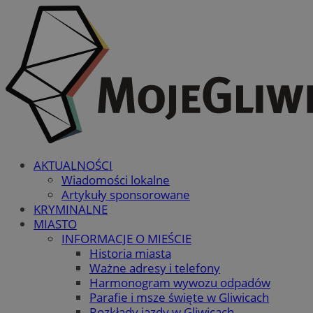
AKTUALNOŚCI
Wiadomości lokalne
Artykuły sponsorowane
KRYMINALNE
MIASTO
INFORMACJE O MIEŚCIE
Historia miasta
Ważne adresy i telefony
Harmonogram wywozu odpadów
Parafie i msze święte w Gliwicach
Rozkłady jazdy w Gliwicach