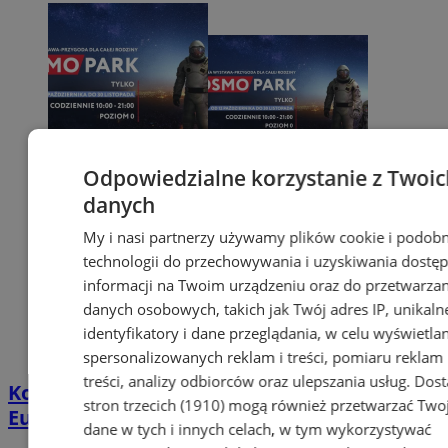
Odpowiedzialne korzystanie z Twoic
danych
My i nasi partnerzy używamy plików cookie i podob
technologii do przechowywania i uzyskiwania dostę
informacji na Twoim urządzeniu oraz do przetwarzan
danych osobowych, takich jak Twój adres IP, unikaln
identyfikatory i dane przeglądania, w celu wyświetla
spersonalizowanych reklam i treści, pomiaru reklam 
treści, analizy odbiorców oraz ulepszania usług.
Dost
Kosmopark – nieziemska przygoda w
stron trzecich (1910)
mogą również przetwarzać Two
Europie Centralnej
dane w tych i innych celach, w tym wykorzystywać