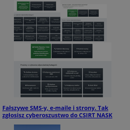
Fałszywe SMS-y, e-maile i strony. Tak
zgłosisz cyberoszustwo do CSIRT NASK