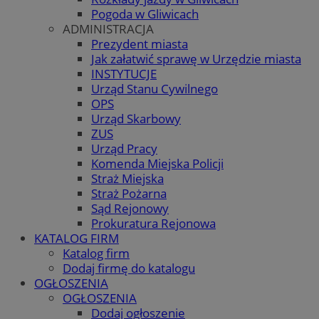
Pogoda w Gliwicach
ADMINISTRACJA
Prezydent miasta
Jak załatwić sprawę w Urzędzie miasta
INSTYTUCJE
Urząd Stanu Cywilnego
OPS
Urząd Skarbowy
ZUS
Urząd Pracy
Komenda Miejska Policji
Straż Miejska
Straż Pożarna
Sąd Rejonowy
Prokuratura Rejonowa
KATALOG FIRM
Katalog firm
Dodaj firmę do katalogu
OGŁOSZENIA
OGŁOSZENIA
Dodaj ogłoszenie