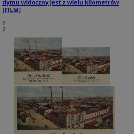
dymu widoczny jest z wielu kilometrów
[FILM]
3
3
Niezbędne
Wydajność
Targetowanie
Funkcjonalno
Niesklasyfikowane
Niezbędne pliki cookie umożliwiają korzystanie z podstawowych fun
strony internetowej, takich jak logowanie użytkownika i zarządzanie
kontem. Bez niezbędnych plików cookie nie można prawidłowo
korzystać ze strony internetowej.
Provider
/
Okres
Nazwa
Domena
przechowywani
SessID
mojegliwice.pl
1 rok
QeSessID
mojegliwice.pl
1 rok