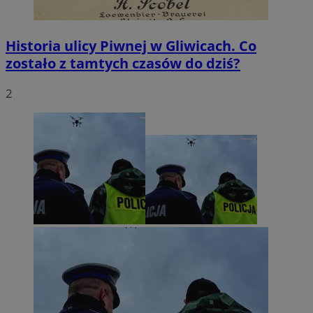
MvSessID
mojegliwice.pl
1 rok
Historia ulicy Piwnej w Gliwicach. Co
msToken
.tiktok.com
1 tydzień 3 dni
zostało z tamtych czasów do dziś?
2
Google Privacy Policy
VISITOR_PRIVACY_METADATA
5 miesięcy 4
YouTube
tygodnie
.youtube.com