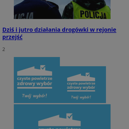
Dziś i jutro działania drogówki w rejonie
przejść
2
CookieScriptConsent
4 tygodnie 2 dni
CookieScript
mojegliwice.pl