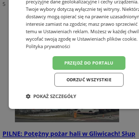
precyzyjne dane geolokalizacyjne i cechy urządzenia.
5
Twoje wybory dotyczą wyłącznie tej witryny. Niektór
dostawcy mogą opierać się na prawnie uzasadniony
interesie zamiast na zgodzie; masz prawo sprzeciwić 
temu w
Ustawieniach reklam
. Możesz w każdej chwil
wycofać swoją zgodę w
Ustawieniach plików cookie
.
Polityka prywatności
PRZEJDŹ DO PORTALU
ODRZUĆ WSZYSTKIE
POKAŻ SZCZEGÓŁY
Niezbędne
Wydajność
Targetowa
PILNE: Potężny pożar hali w Gliwicach! Słup
Funkcjonalność
Niesklasyfikowan