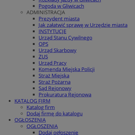
Pogoda w Gliwicach
ADMINISTRACJA
Prezydent miasta
Jak załatwić sprawę w Urzędzie miasta
INSTYTUCJE
Urząd Stanu Cywilnego
OPS
Urząd Skarbowy
ZUS
Urząd Pracy
Komenda Miejska Policji
Straż Miejska
Straż Pożarna
Sąd Rejonowy
Prokuratura Rejonowa
KATALOG FIRM
Katalog firm
Dodaj firmę do katalogu
OGŁOSZENIA
OGŁOSZENIA
Dodaj ogłoszenie