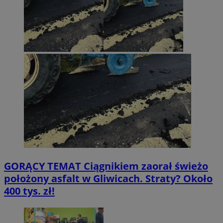
GORĄCY TEMAT
Ciągnikiem zaorał świeżo
położony asfalt w Gliwicach. Straty? Około
400 tys. zł!