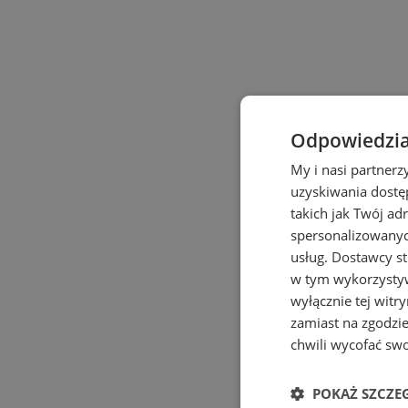
Odpowiedzia
My i nasi partner
uzyskiwania dostę
takich jak Twój adr
spersonalizowanych
usług.
Dostawcy st
w tym wykorzystyw
wyłącznie tej witr
zamiast na zgodzi
chwili wycofać sw
POKAŻ SZCZE