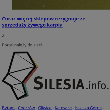
Coraz więcej sklepów rezygnuje ze
sprzedaży żywego karpia
2
Portal należy do sieci
Bytom
-
Chorzów
-
Gliwice
-
Katowice
-
Łaziska Górne
-