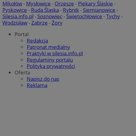
Mikołów
-
Mysłowice
-
Orzesze
-
Piekary Śląskie
-
Pyskowice
-
Ruda Śląska
-
Rybnik
-
Siemianowice
-
Silesia.info.pl
-
Sosnowiec
-
Świętochłowice
-
Tychy
-
Wodzisław
-
Zabrze
-
Żory
Portal
Redakcja
Patronat medialny
Praktyki w silesia.info.pl
Regulaminy portalu
Polityka prywatności
Oferta
Napisz do nas
Reklama