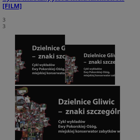
[FILM]
3
3