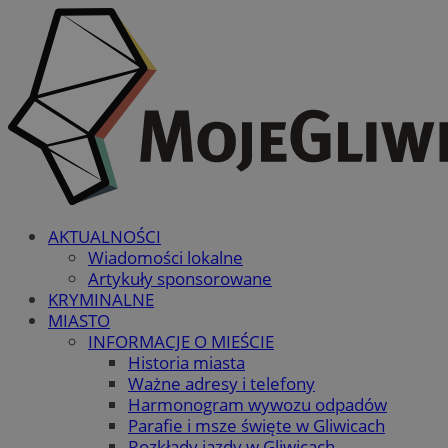
AKTUALNOŚCI
Wiadomości lokalne
Artykuły sponsorowane
KRYMINALNE
MIASTO
INFORMACJE O MIEŚCIE
Historia miasta
Ważne adresy i telefony
Harmonogram wywozu odpadów
Parafie i msze święte w Gliwicach
Rozkłady jazdy w Gliwicach