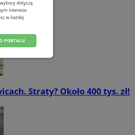
 wybory dotyczą
nym interesie
sz w każdej
DO PORTALU
esklasyfikowane
cach. Straty? Około 400 tys. zł!
ane
owanie użytkownika i
j.