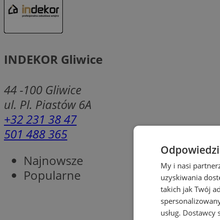
INDEKOR Gliwice
44 -100
Gliwice
ul. Pl. Piastów 6A
+32 231 38 47
501 488 365
Odpowiedzia
Najnowsze
My i nasi partne
Popularne
uzyskiwania dost
takich jak Twój a
spersonalizowanyc
usług.
Dostawcy s