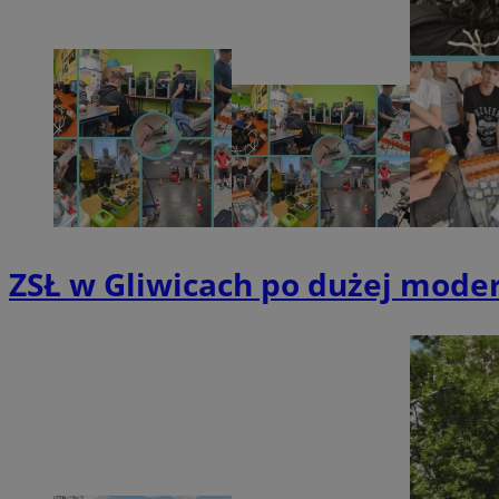
SessID
QeSessID
MvSessID
msToken
VISITOR_PRIVACY_
ZSŁ w Gliwicach po dużej modern
CookieScriptConse
Nazwa
Nazwa