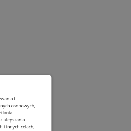
ywania i
danych osobowych,
etlania
az ulepszania
 i innych celach,