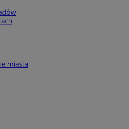
adów
cach
ie miasta