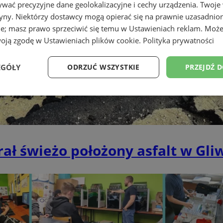
wać precyzyjne dane geolokalizacyjne i cechy urządzenia. Twoje
tryny. Niektórzy dostawcy mogą opierać się na prawnie uzasadnio
ie; masz prawo sprzeciwić się temu w
Ustawieniach reklam
. Może
woją zgodę w
Ustawieniach plików cookie
.
Polityka prywatności
EGÓŁY
ODRZUĆ WSZYSTKIE
PRZEJDŹ 
Wydajność
Targetowanie
Funkcjonalność
Ni
ł świeżo położony asfalt w Gliwi
ezbędne
Wydajność
Targetowanie
Funkcjonalność
Niesklasyfikow
ie umożliwiają korzystanie z podstawowych funkcji strony internetowej, takich jak log
Bez niezbędnych plików cookie nie można prawidłowo korzystać ze strony internetowe
Provider
/
Okres
Opis
Domena
przechowywania