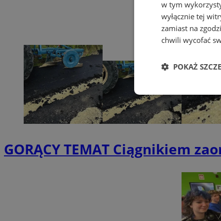
w tym wykorzysty
wyłącznie tej wi
zamiast na zgodz
chwili wycofać s
POKAŻ SZCZ
Niezbędne
GORĄCY TEMAT
Ciągnikiem zaora
Ni
Niezbędne pliki cook
zarządzanie kontem. 
Nazwa