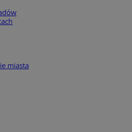
adów
cach
ie miasta