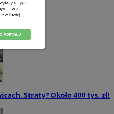
 wybory dotyczą
nym interesie
sz w każdej
DO PORTALU
esklasyfikowane
ane
cach. Straty? Około 400 tys. zł!
owanie użytkownika i
j.