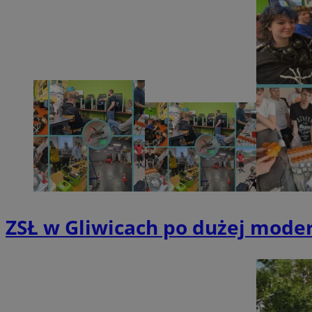
SessID
QeSessID
MvSessID
msToken
VISITOR_PRIVACY_
ZSŁ w Gliwicach po dużej modern
CookieScriptConse
Nazwa
Nazwa