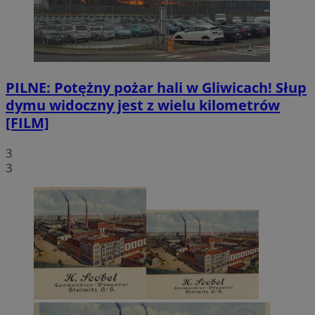
PILNE: Potężny pożar hali w Gliwicach! Słup
dymu widoczny jest z wielu kilometrów
[FILM]
3
3