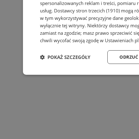
spersonalizowanych reklam i treści, pomiaru r
usług.
Dostawcy stron trzecich (1910)
mogą rów
w tym wykorzystywać precyzyjne dane geoloka
wyłącznie tej witryny. Niektórzy dostawcy mo
zamiast na zgodzie; masz prawo sprzeciwić s
chwili wycofać swoją zgodę w
Ustawieniach p
POKAŻ SZCZEGÓŁY
ODRZUĆ
Niezbędne
Wydajność
Targ
Niezbędne
Wydajność
Targeto
Niezbędne pliki cookie umożliwiają korzystanie z podstawo
zarządzanie kontem. Bez niezbędnych plików cookie nie mo