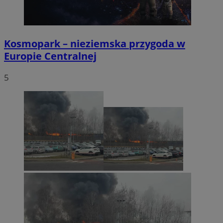
Kosmopark – nieziemska przygoda w
Europie Centralnej
5