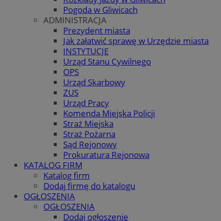
Pogoda w Gliwicach
ADMINISTRACJA
Prezydent miasta
Jak załatwić sprawę w Urzędzie miasta
INSTYTUCJE
Urząd Stanu Cywilnego
OPS
Urząd Skarbowy
ZUS
Urząd Pracy
Komenda Miejska Policji
Straż Miejska
Straż Pożarna
Sąd Rejonowy
Prokuratura Rejonowa
KATALOG FIRM
Katalog firm
Dodaj firmę do katalogu
OGŁOSZENIA
OGŁOSZENIA
Dodaj ogłoszenie