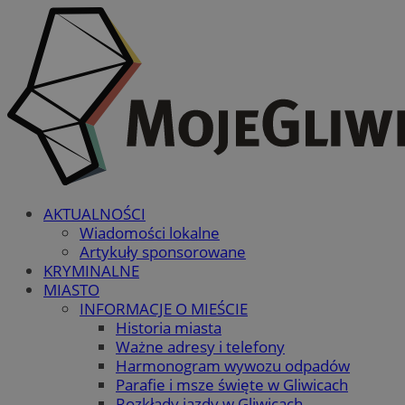
AKTUALNOŚCI
Wiadomości lokalne
Artykuły sponsorowane
KRYMINALNE
MIASTO
INFORMACJE O MIEŚCIE
Historia miasta
Ważne adresy i telefony
Harmonogram wywozu odpadów
Parafie i msze święte w Gliwicach
Rozkłady jazdy w Gliwicach