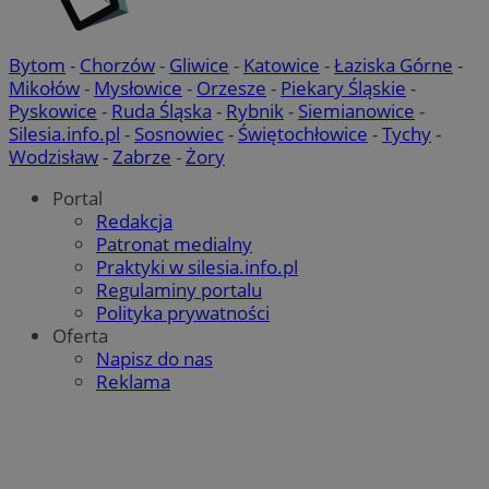
Bytom
-
Chorzów
-
Gliwice
-
Katowice
-
Łaziska Górne
-
Mikołów
-
Mysłowice
-
Orzesze
-
Piekary Śląskie
-
Pyskowice
-
Ruda Śląska
-
Rybnik
-
Siemianowice
-
Silesia.info.pl
-
Sosnowiec
-
Świętochłowice
-
Tychy
-
Wodzisław
-
Zabrze
-
Żory
Portal
Redakcja
Patronat medialny
Praktyki w silesia.info.pl
Regulaminy portalu
Polityka prywatności
Oferta
Napisz do nas
Reklama