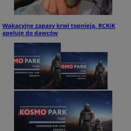
Wakacyjne zapasy krwi topnieją. RCKiK
apeluje do dawców