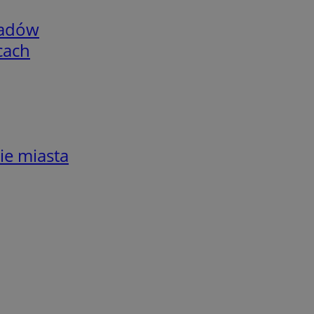
adów
cach
ie miasta