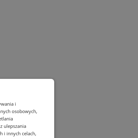
ywania i
danych osobowych,
etlania
az ulepszania
 i innych celach,