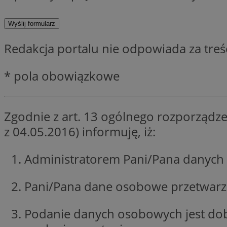
SessID
QeSessID
MvSessID
Redakcja portalu nie odpowiada za tre
msToken
* pola obowiązkowe
VISITOR_PRIVACY_
Zgodnie z art. 13 ogólnego rozporządze
z 04.05.2016) informuję, iż:
Administratorem Pani/Pana danych 
CookieScriptConse
Pani/Pana dane osobowe przetwarzan
Podanie danych osobowych jest do
Nazwa
Nazwa