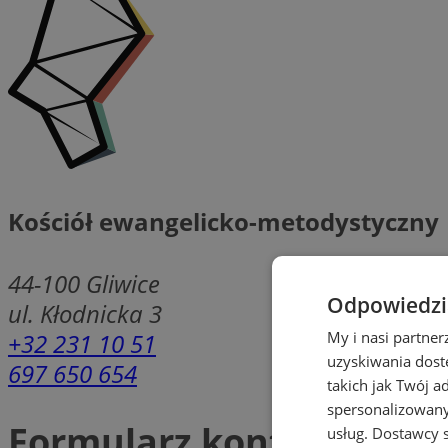
Kościół ewangelicko-metodystyczny
44-100
Gliwice
Odpowiedzia
ul. Kłodnicka 3
+32 231 10 51
My i nasi partne
uzyskiwania dost
697 650 654
takich jak Twój a
spersonalizowanyc
Formularz kontaktowy
usług.
Dostawcy s