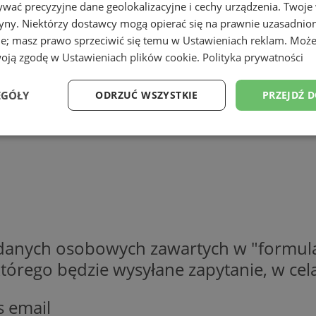
wać precyzyjne dane geolokalizacyjne i cechy urządzenia. Twoje
tryny. Niektórzy dostawcy mogą opierać się na prawnie uzasadnio
ie; masz prawo sprzeciwić się temu w
Ustawieniach reklam
. Może
woją zgodę w
Ustawieniach plików cookie
.
Polityka prywatności
EGÓŁY
ODRZUĆ WSZYSTKIE
PRZEJDŹ 
Wydajność
Targetowanie
Funkcjonalność
Ni
ezbędne
Wydajność
Targetowanie
Funkcjonalność
Niesklasyfikow
 danych osobowych zawartych w "formula
o którego będzie wysyłane zapytanie, w c
ie umożliwiają korzystanie z podstawowych funkcji strony internetowej, takich jak log
Bez niezbędnych plików cookie nie można prawidłowo korzystać ze strony internetowe
Provider
/
Okres
s email
Opis
Domena
przechowywania