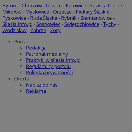
Bytom
-
Chorzów
-
Gliwice
-
Katowice
-
Łaziska Górne
-
Mikołów
-
Mysłowice
-
Orzesze
-
Piekary Śląskie
-
Pyskowice
-
Ruda Śląska
-
Rybnik
-
Siemianowice
-
Silesia.info.pl
-
Sosnowiec
-
Świętochłowice
-
Tychy
-
Wodzisław
-
Zabrze
-
Żory
Niezbędne
Wydajność
Targetowanie
Portal
Niezbędne pliki cookie umożliwiają korzystanie z podstawowych f
Redakcja
użytkownika i zarządzanie kontem. Bez niezbędnych plików cooki
Patronat medialny
internetowej.
Praktyki w silesia.info.pl
Provider
/
Okres
Regulaminy portalu
Nazwa
Domena
przechowywa
Polityka prywatności
SessID
mojegliwice.pl
1 rok
Oferta
Napisz do nas
QeSessID
mojegliwice.pl
1 rok
Reklama
MvSessID
mojegliwice.pl
1 rok
msToken
.tiktok.com
1 tydzień 3 d
VISITOR_PRIVACY_METADATA
5 miesięcy 
YouTube
tygodnie
.youtube.com