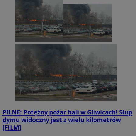
PILNE: Potężny pożar hali w Gliwicach! Słup
dymu widoczny jest z wielu kilometrów
[FILM]