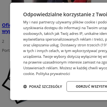
Odpowiedzialne korzystanie z Two
My i nasi partnerzy używamy plików cookie i pod
Oficjalne wyniki wyborów: W Gliwicach
uzyskiwania dostępu do informacji na Twoim urzą
wygrywa Rafał Trzaskowski!
osobowych, takich jak Twój adres IP, unikalne iden
wyświetlania spersonalizowanych reklam i treści, p
2
oraz ulepszania usług.
Dostawcy stron trzecich (19
Portal należy do sieci
w tych i innych celach, w tym wykorzystywać precy
urządzenia. Twoje wybory dotyczą wyłącznie tej wi
na prawnie uzasadnionym interesie zamiast na zgo
Ustawieniach reklam
. Możesz w każdej chwili wyc
cookie
.
Polityka prywatności
POKAŻ SZCZEGÓŁY
ODRZUĆ WSZYSTK
Niezbędne
Wydajność
Targetowani