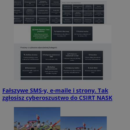
Fałszywe SMS-y, e-maile i strony. Tak
zgłosisz cyberoszustwo do CSIRT NASK