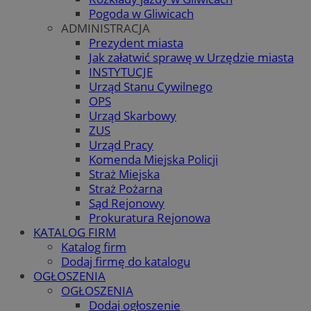
Pogoda w Gliwicach
ADMINISTRACJA
Prezydent miasta
Jak załatwić sprawę w Urzędzie miasta
INSTYTUCJE
Urząd Stanu Cywilnego
OPS
Urząd Skarbowy
ZUS
Urząd Pracy
Komenda Miejska Policji
Straż Miejska
Straż Pożarna
Sąd Rejonowy
Prokuratura Rejonowa
KATALOG FIRM
Katalog firm
Dodaj firmę do katalogu
OGŁOSZENIA
OGŁOSZENIA
Dodaj ogłoszenie