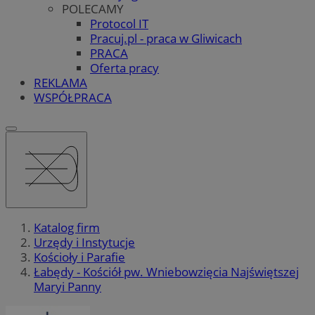
POLECAMY
Protocol IT
Pracuj.pl - praca w Gliwicach
PRACA
Oferta pracy
REKLAMA
WSPÓŁPRACA
Katalog firm
Urzędy i Instytucje
Kościoły i Parafie
Łabędy - Kościół pw. Wniebowzięcia Najświętszej
Maryi Panny