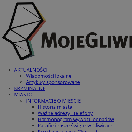
AKTUALNOŚCI
Wiadomości lokalne
Artykuły sponsorowane
KRYMINALNE
MIASTO
INFORMACJE O MIEŚCIE
Historia miasta
Ważne adresy i telefony
Harmonogram wywozu odpadów
Parafie i msze święte w Gliwicach
Rozkłady jazdy w Gliwicach