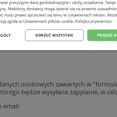
wać precyzyjne dane geolokalizacyjne i cechy urządzenia. Twoje
tryny. Niektórzy dostawcy mogą opierać się na prawnie uzasadnio
ie; masz prawo sprzeciwić się temu w
Ustawieniach reklam
. Może
woją zgodę w
Ustawieniach plików cookie
.
Polityka prywatności
EGÓŁY
ODRZUĆ WSZYSTKIE
PRZEJDŹ 
Wydajność
Targetowanie
Funkcjonalność
Ni
 danych osobowych zawartych w "formula
ezbędne
Wydajność
Targetowanie
Funkcjonalność
Niesklasyfikow
o którego będzie wysyłane zapytanie, w c
ie umożliwiają korzystanie z podstawowych funkcji strony internetowej, takich jak log
Bez niezbędnych plików cookie nie można prawidłowo korzystać ze strony internetowe
s email
Provider
/
Okres
Opis
Domena
przechowywania