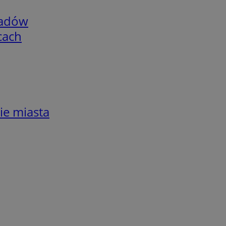
adów
cach
ie miasta