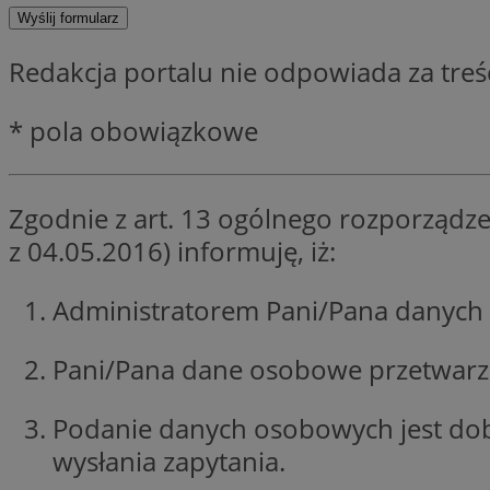
SessID
QeSessID
Redakcja portalu nie odpowiada za tre
MvSessID
msToken
* pola obowiązkowe
VISITOR_PRIVACY_
Zgodnie z art. 13 ogólnego rozporządze
z 04.05.2016) informuję, iż:
Administratorem Pani/Pana danych 
CookieScriptConse
Pani/Pana dane osobowe przetwarzan
Podanie danych osobowych jest do
wysłania zapytania.
Nazwa
Nazwa