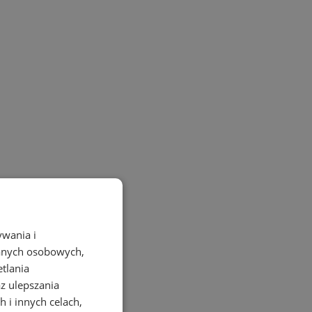
ywania i
danych osobowych,
etlania
az ulepszania
 i innych celach,