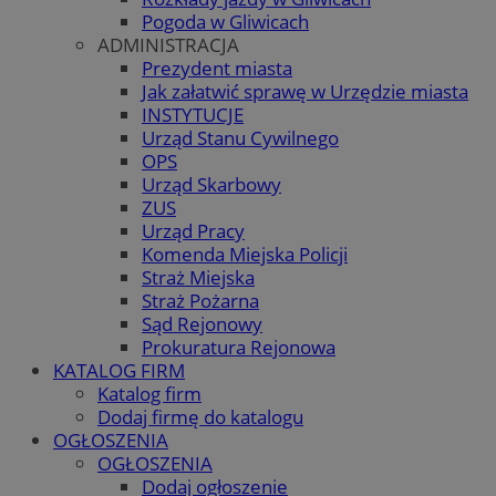
Pogoda w Gliwicach
ADMINISTRACJA
Prezydent miasta
Jak załatwić sprawę w Urzędzie miasta
INSTYTUCJE
Urząd Stanu Cywilnego
OPS
Urząd Skarbowy
ZUS
Urząd Pracy
Komenda Miejska Policji
Straż Miejska
Straż Pożarna
Sąd Rejonowy
Prokuratura Rejonowa
KATALOG FIRM
Katalog firm
Dodaj firmę do katalogu
OGŁOSZENIA
OGŁOSZENIA
Dodaj ogłoszenie