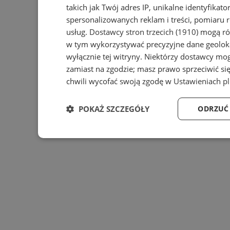
takich jak Twój adres IP, unikalne identyfikat
spersonalizowanych reklam i treści, pomiaru r
usług.
Dostawcy stron trzecich (1910)
mogą rów
w tym wykorzystywać precyzyjne dane geoloka
wyłącznie tej witryny. Niektórzy dostawcy mo
zamiast na zgodzie; masz prawo sprzeciwić s
chwili wycofać swoją zgodę w
Ustawieniach p
POKAŻ SZCZEGÓŁY
ODRZUĆ
Niezbędne
Wydajność
Targ
Niezbędne
Wydajność
Targeto