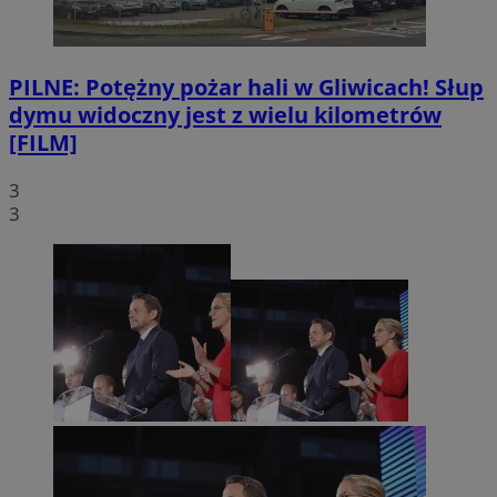
PILNE: Potężny pożar hali w Gliwicach! Słup
dymu widoczny jest z wielu kilometrów
[FILM]
3
3