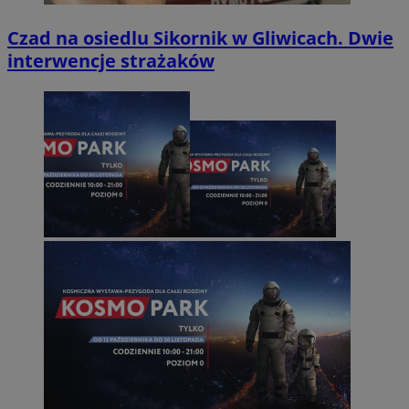
Czad na osiedlu Sikornik w Gliwicach. Dwie
interwencje strażaków