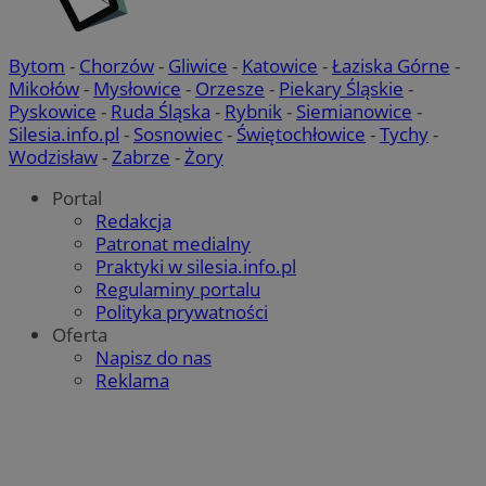
Bytom
-
Chorzów
-
Gliwice
-
Katowice
-
Łaziska Górne
-
Mikołów
-
Mysłowice
-
Orzesze
-
Piekary Śląskie
-
Pyskowice
-
Ruda Śląska
-
Rybnik
-
Siemianowice
-
Silesia.info.pl
-
Sosnowiec
-
Świętochłowice
-
Tychy
-
Wodzisław
-
Zabrze
-
Żory
Portal
Redakcja
Patronat medialny
Praktyki w silesia.info.pl
Regulaminy portalu
Polityka prywatności
Oferta
Napisz do nas
Reklama