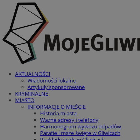
AKTUALNOŚCI
Wiadomości lokalne
Artykuły sponsorowane
KRYMINALNE
MIASTO
INFORMACJE O MIEŚCIE
Historia miasta
Ważne adresy i telefony
Harmonogram wywozu odpadów
Parafie i msze święte w Gliwicach
Rozkłady jazdy w Gliwicach