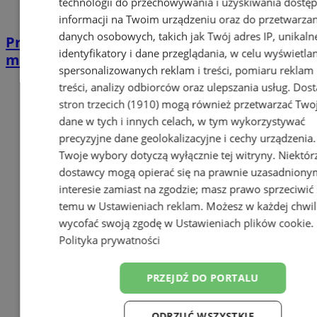
technologii do przechowywania i uzyskiwania dostę
informacji na Twoim urządzeniu oraz do przetwarzan
danych osobowych, takich jak Twój adres IP, unikaln
Prawie 60 linii ze zmianami. Komunikacja
identyfikatory i dane przeglądania, w celu wyświetla
miejska podczas Tour de Pologne
spersonalizowanych reklam i treści, pomiaru reklam 
treści, analizy odbiorców oraz ulepszania usług.
Dost
stron trzecich (1910)
mogą również przetwarzać Two
dane w tych i innych celach, w tym wykorzystywać
precyzyjne dane geolokalizacyjne i cechy urządzenia.
Twoje wybory dotyczą wyłącznie tej witryny. Niektór
dostawcy mogą opierać się na prawnie uzasadniony
interesie zamiast na zgodzie; masz prawo sprzeciwić 
temu w
Ustawieniach reklam
. Możesz w każdej chwil
wycofać swoją zgodę w
Ustawieniach plików cookie
.
Polityka prywatności
PRZEJDŹ DO PORTALU
ODRZUĆ WSZYSTKIE