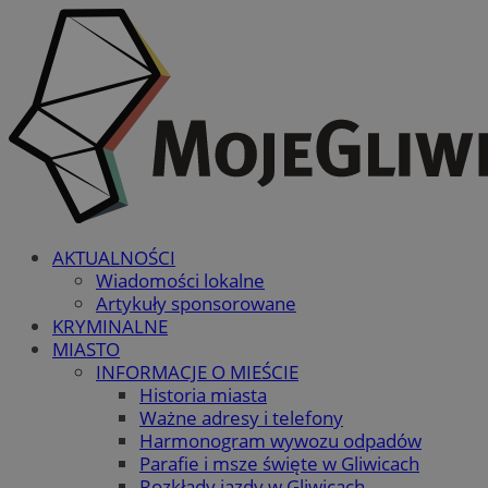
AKTUALNOŚCI
Wiadomości lokalne
Artykuły sponsorowane
KRYMINALNE
MIASTO
INFORMACJE O MIEŚCIE
Historia miasta
Ważne adresy i telefony
Harmonogram wywozu odpadów
Parafie i msze święte w Gliwicach
Rozkłady jazdy w Gliwicach