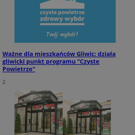
VISITOR_PRIVACY_METADATA
5 miesięcy 4
YouTube
tygodnie
.youtube.com
Ważne dla mieszkańców Gliwic: działa
gliwicki punkt programu "Czyste
Powietrze"
2