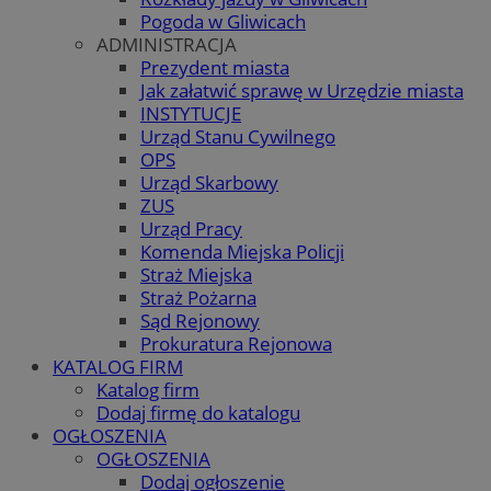
Pogoda w Gliwicach
ADMINISTRACJA
Prezydent miasta
Jak załatwić sprawę w Urzędzie miasta
INSTYTUCJE
Urząd Stanu Cywilnego
OPS
Urząd Skarbowy
ZUS
Urząd Pracy
Komenda Miejska Policji
Straż Miejska
Straż Pożarna
Sąd Rejonowy
Prokuratura Rejonowa
KATALOG FIRM
Katalog firm
Dodaj firmę do katalogu
OGŁOSZENIA
OGŁOSZENIA
Dodaj ogłoszenie