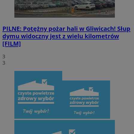
Provider
/
Okres
Nazwa
Domena
przechowywani
SessID
mojegliwice.pl
1 rok
PILNE: Potężny pożar hali w Gliwicach! Słup
dymu widoczny jest z wielu kilometrów
QeSessID
mojegliwice.pl
1 rok
[FILM]
3
MvSessID
mojegliwice.pl
1 rok
3
msToken
.tiktok.com
1 tydzień 3 dni
Google Privacy Policy