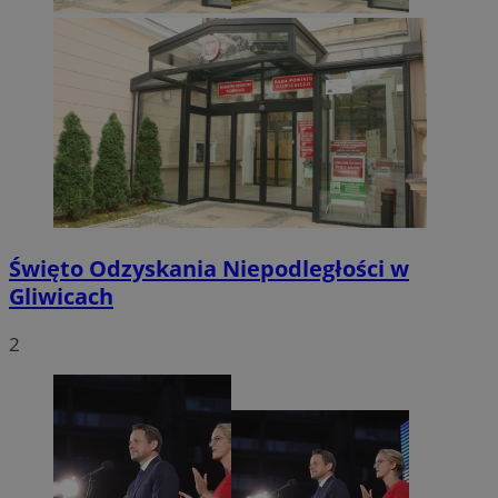
CookieScriptConsent
4 tygodnie 2 dni
CookieScript
mojegliwice.pl
Święto Odzyskania Niepodległości w
Gliwicach
2
Nazwa
Provider
/
Domen
Provider
/
Okres