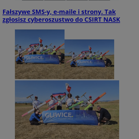
Fałszywe SMS-y, e-maile i strony. Tak
zgłosisz cyberoszustwo do CSIRT NASK