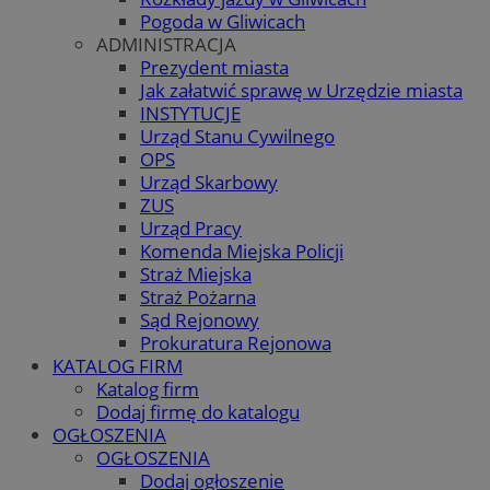
Pogoda w Gliwicach
ADMINISTRACJA
Prezydent miasta
Jak załatwić sprawę w Urzędzie miasta
INSTYTUCJE
Urząd Stanu Cywilnego
OPS
Urząd Skarbowy
ZUS
Urząd Pracy
Komenda Miejska Policji
Straż Miejska
Straż Pożarna
Sąd Rejonowy
Prokuratura Rejonowa
KATALOG FIRM
Katalog firm
Dodaj firmę do katalogu
OGŁOSZENIA
OGŁOSZENIA
Dodaj ogłoszenie