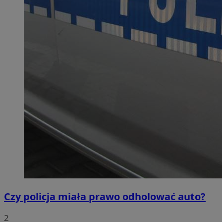
Czy policja miała prawo odholować auto?
2