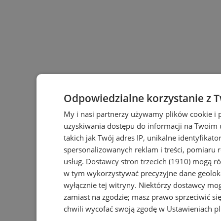
Odpowiedzialne korzystanie z 
My i nasi partnerzy używamy plików cookie i
uzyskiwania dostępu do informacji na Twoim
takich jak Twój adres IP, unikalne identyfikat
spersonalizowanych reklam i treści, pomiaru r
usług.
Dostawcy stron trzecich (1910)
mogą rów
w tym wykorzystywać precyzyjne dane geoloka
wyłącznie tej witryny. Niektórzy dostawcy mo
zamiast na zgodzie; masz prawo sprzeciwić s
chwili wycofać swoją zgodę w
Ustawieniach p