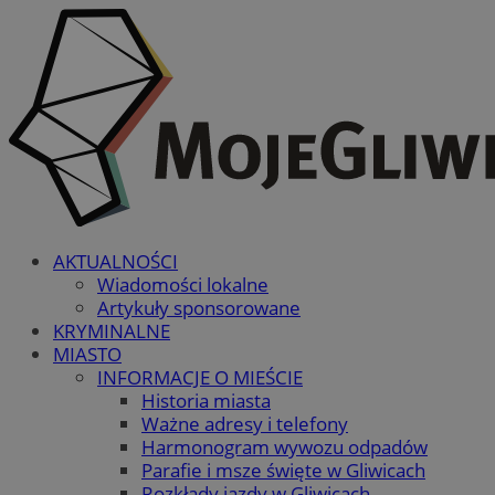
AKTUALNOŚCI
Wiadomości lokalne
Artykuły sponsorowane
KRYMINALNE
MIASTO
INFORMACJE O MIEŚCIE
Historia miasta
Ważne adresy i telefony
Harmonogram wywozu odpadów
Parafie i msze święte w Gliwicach
Rozkłady jazdy w Gliwicach