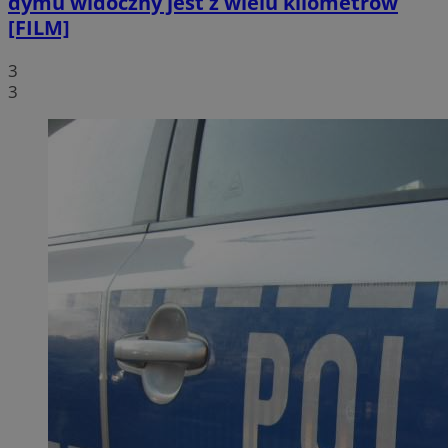
dymu widoczny jest z wielu kilometrów
[FILM]
3
3