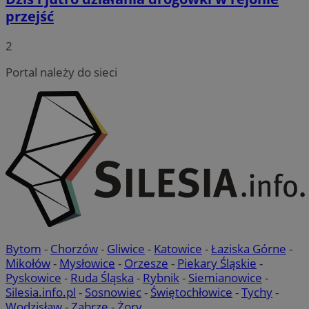
przejść
2
Portal należy do sieci
Bytom
-
Chorzów
-
Gliwice
-
Katowice
-
Łaziska Górne
-
Mikołów
-
Mysłowice
-
Orzesze
-
Piekary Śląskie
-
Pyskowice
-
Ruda Śląska
-
Rybnik
-
Siemianowice
-
Silesia.info.pl
-
Sosnowiec
-
Świętochłowice
-
Tychy
-
Wodzisław
-
Zabrze
-
Żory