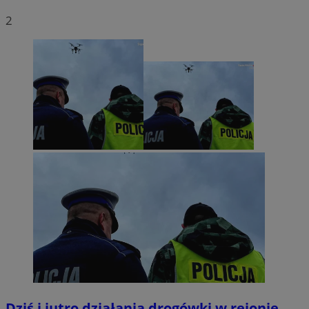
2
Dziś i jutro działania drogówki w rejonie