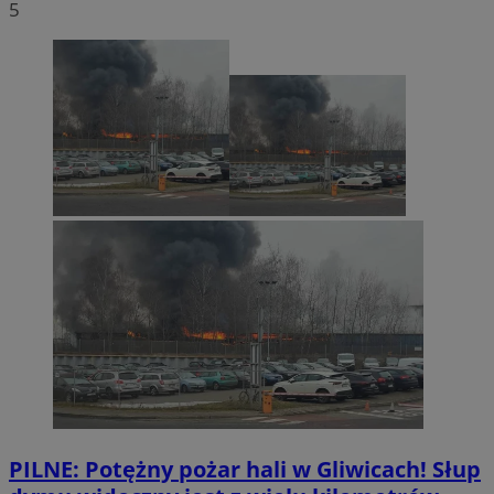
5
PILNE: Potężny pożar hali w Gliwicach! Słup