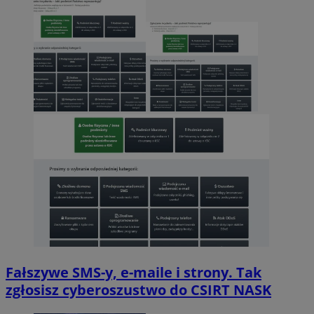
Fałszywe SMS-y, e-maile i strony. Tak
zgłosisz cyberoszustwo do CSIRT NASK