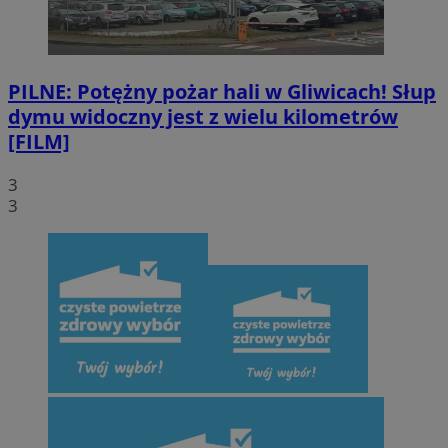
Provider
/
Okres
Nazwa
Domena
przechowywani
SessID
mojegliwice.pl
1 rok
PILNE: Potężny pożar hali w Gliwicach! Słup
dymu widoczny jest z wielu kilometrów
QeSessID
mojegliwice.pl
1 rok
[FILM]
3
MvSessID
mojegliwice.pl
1 rok
3
msToken
.tiktok.com
1 tydzień 3 dni
Google Privacy Policy