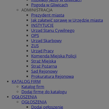
Pogoda w Gliwicach
ADMINISTRACJA
Prezydent miasta
Jak załatwić sprawę w Urzędzie miasta
INSTYTUCJE
Urząd Stanu Cywilnego
OPS
Urząd Skarbowy
ZUS
Urząd Pracy
Komenda Miejska Policji
Straż Miejska
Straż Pożarna
Sąd Rejonowy
Prokuratura Rejonowa
KATALOG FIRM
Katalog firm
Dodaj firmę do katalogu
OGŁOSZENIA
OGŁOSZENIA
Dodaj ogłoszenie