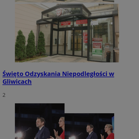
CookieScriptConsent
4 tygodnie 2 dni
CookieScript
mojegliwice.pl
Święto Odzyskania Niepodległości w
Gliwicach
2
Nazwa
Provider
/
Domen
Provider
/
Okres