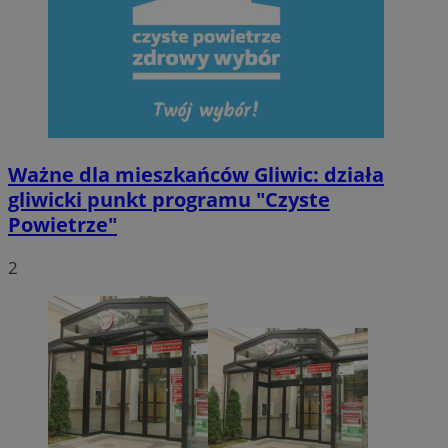
VISITOR_PRIVACY_METADATA
5 miesięcy 4
YouTube
tygodnie
.youtube.com
Ważne dla mieszkańców Gliwic: działa
gliwicki punkt programu "Czyste
Powietrze"
2