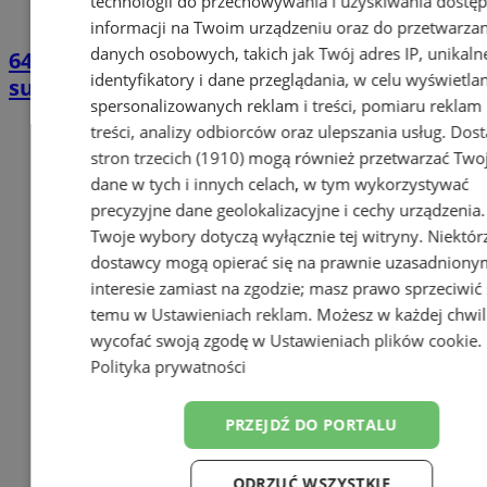
technologii do przechowywania i uzyskiwania dostę
informacji na Twoim urządzeniu oraz do przetwarzan
danych osobowych, takich jak Twój adres IP, unikaln
64 medale i triumf drużynowy. Wielki
identyfikatory i dane przeglądania, w celu wyświetla
sukces seniorów z Gliwic
spersonalizowanych reklam i treści, pomiaru reklam 
treści, analizy odbiorców oraz ulepszania usług.
Dost
stron trzecich (1910)
mogą również przetwarzać Two
dane w tych i innych celach, w tym wykorzystywać
precyzyjne dane geolokalizacyjne i cechy urządzenia.
Twoje wybory dotyczą wyłącznie tej witryny. Niektór
dostawcy mogą opierać się na prawnie uzasadniony
interesie zamiast na zgodzie; masz prawo sprzeciwić 
temu w
Ustawieniach reklam
. Możesz w każdej chwil
wycofać swoją zgodę w
Ustawieniach plików cookie
.
Polityka prywatności
PRZEJDŹ DO PORTALU
ODRZUĆ WSZYSTKIE