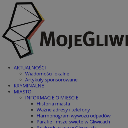
AKTUALNOŚCI
Wiadomości lokalne
Artykuły sponsorowane
KRYMINALNE
MIASTO
INFORMACJE O MIEŚCIE
Historia miasta
Ważne adresy i telefony
Harmonogram wywozu odpadów
Parafie i msze święte w Gliwicach
Rozkłady jazdy w Gliwicach