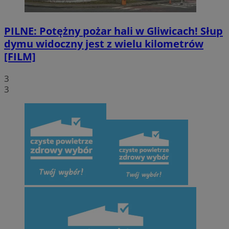
PILNE: Potężny pożar hali w Gliwicach! Słup
dymu widoczny jest z wielu kilometrów
[FILM]
Google Privacy Policy
3
3
VISITOR_PRIVACY_METADATA
5 miesięcy 4
YouTube
tygodnie
.youtube.com