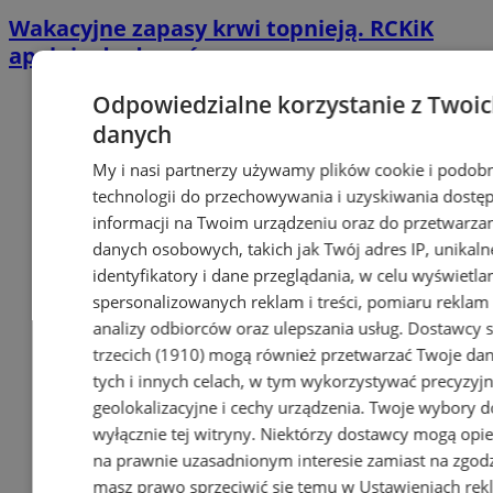
Wakacyjne zapasy krwi topnieją. RCKiK
apeluje do dawców
Odpowiedzialne korzystanie z Twoi
danych
My i nasi partnerzy używamy plików cookie i podob
technologii do przechowywania i uzyskiwania dostę
informacji na Twoim urządzeniu oraz do przetwarza
danych osobowych, takich jak Twój adres IP, unikaln
identyfikatory i dane przeglądania, w celu wyświetla
spersonalizowanych reklam i treści, pomiaru reklam i
analizy odbiorców oraz ulepszania usług.
Dostawcy s
trzecich (1910)
mogą również przetwarzać Twoje da
tych i innych celach, w tym wykorzystywać precyzyj
geolokalizacyjne i cechy urządzenia. Twoje wybory d
wyłącznie tej witryny. Niektórzy dostawcy mogą opie
na prawnie uzasadnionym interesie zamiast na zgodz
masz prawo sprzeciwić się temu w
Ustawieniach rek