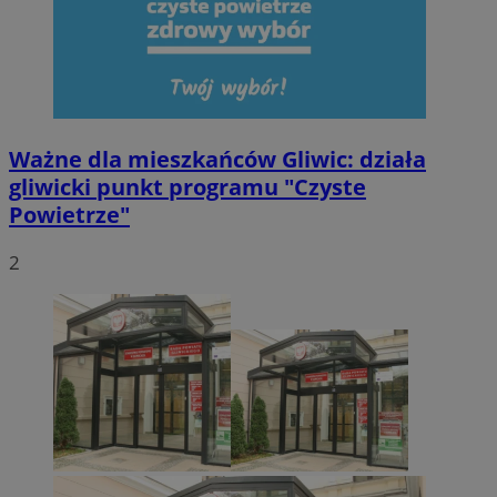
Ważne dla mieszkańców Gliwic: działa
gliwicki punkt programu "Czyste
Powietrze"
2
CookieScriptConsent
4 tygodnie 2 dn
CookieScript
mojegliwice.pl