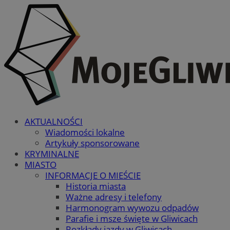
AKTUALNOŚCI
Wiadomości lokalne
Artykuły sponsorowane
KRYMINALNE
MIASTO
INFORMACJE O MIEŚCIE
Historia miasta
Ważne adresy i telefony
Harmonogram wywozu odpadów
Parafie i msze święte w Gliwicach
Rozkłady jazdy w Gliwicach