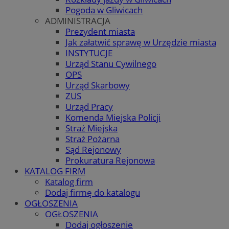
Pogoda w Gliwicach
ADMINISTRACJA
Prezydent miasta
Jak załatwić sprawę w Urzędzie miasta
INSTYTUCJE
Urząd Stanu Cywilnego
OPS
Urząd Skarbowy
ZUS
Urząd Pracy
Komenda Miejska Policji
Straż Miejska
Straż Pożarna
Sąd Rejonowy
Prokuratura Rejonowa
KATALOG FIRM
Katalog firm
Dodaj firmę do katalogu
OGŁOSZENIA
OGŁOSZENIA
Dodaj ogłoszenie