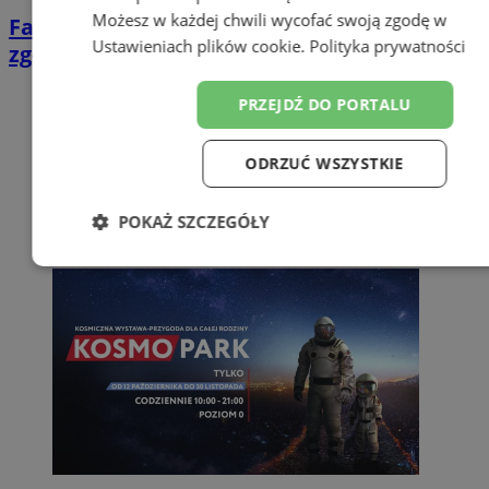
Możesz w każdej chwili wycofać swoją zgodę w
Fałszywe SMS-y, e-maile i strony. Tak
Ustawieniach plików cookie
.
Polityka prywatności
zgłosisz cyberoszustwo do CSIRT NASK
PRZEJDŹ DO PORTALU
ODRZUĆ WSZYSTKIE
POKAŻ SZCZEGÓŁY
Niezbędne
Wydajność
Targeto
Funkcjonalność
Niesklasyfikow